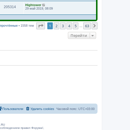
Hightower
205314
29 май 2019, 08:09
Страница
1
из
63
1
2
3
4
5
63
След.
 прочтённые
• 1558 тем
…
Перейти
Пользователи
Удалить cookies
Часовой пояс:
UTC+03:00
B.RU
 соблюдением правил Форума!,