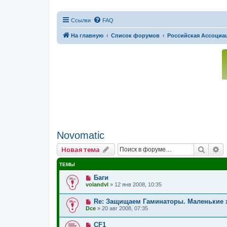
Ссылки
FAQ
На главную
Список форумов
Российская Ассоциац
Novomatic
Поиск
Р
Новая тема
ТЕМЫ
Баги
volandvl
»
12 янв 2008, 10:35
Re: Защищаем Гаминаторы. Маленькие 
Dce
»
20 авг 2008, 07:35
CF1