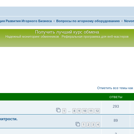
ия Развития Игорного Бизнеса
Вопросы по игорному оборудованию
Novom
Получить лучший курс обмена
Надежный мониторинг обменников
Реферальная программа для веб-мастеров
асширенный поиск
Отметить все темы как
ОТВЕТЫ
293
1
8
9
10
11
12
…
хитрости.
89
1
2
3
4