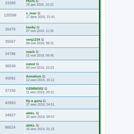
PEUS
33268
28 дек 2020, 10:22
s_man
120598
17 фев 2020, 21:41
henky
35470
07 ноя 2019, 11:35
serg1234
35567
06 ноя 2019, 08:31
vrach
34786
01 ноя 2019, 08:45
nated
36539
03 сен 2019, 10:23
Annalium
45092
12 июл 2019, 15:12
GEMINIS02
37150
11 июл 2019, 20:21
Ну и дела
42893
27 июн 2019, 04:51
aleks.
34827
20 июн 2019, 00:07
aleks.
86024
15 июн 2019, 01:15