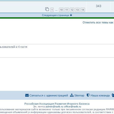
343
1
10
11
12
13
14
…
Следующая страница
Отметить все темы как
ьзователей и 4 гостя
Связаться с администрацией
Sitemap
Наша команда
Российская Ассоциация Развития Игорного Бизнеса
Эл. почта:
admin@rarib.ru
office@rarib.ru
ользование материалов сайта возможно только при письменном согласии редакции RARI
змещения объявлений и информации одинаковы для всех пользователей, в соответствии с