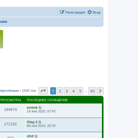
Регистрация
Вход
atic
Страница
1
из
63
1
2
3
4
5
63
След.
 прочтённые
• 1558 тем
…
ПРОСМОТРЫ
ПОСЛЕДНЕЕ СООБЩЕНИЕ
evrbek
194674
14 янв 2020, 07:43
Oleg 2
172192
06 ноя 2014, 20:33
rifrif