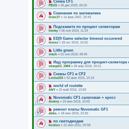
Схема CF1
PEUS
»
28 дек 2020, 09:20
Сомнения по математике
Олег27
»
14 фев 2007, 20:43
Подскажите по процент селекторам
henky
»
06 ноя 2019, 11:29
ED|9 Game selector timeout occurered
lexxxx
»
28 окт 2019, 19:25
Little green
vrach
»
01 ноя 2019, 08:45
Ищу программу для процент-селектора 
vitaspb3_1964
»
26 мар 2018, 19:21
Схемы CF1 и СF2
Lecha333
»
02 фев 2015, 15:10
world of roulette
ANY
»
15 май 2016, 13:59
Novomatic CF1 салатовая + кросс
Andrry
»
19 июн 2019, 10:55
ремонт платы Novomatic GF1
aleks.
»
18 июн 2019, 23:30
по светодиодам
kostius
»
22 июн 2011, 03:58