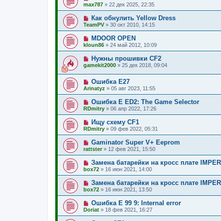
max787
»
22 дек 2025, 22:35
Как обнулить Yellow Dress
TeamPV
»
30 окт 2010, 14:15
MDOOR OPEN
kloun86
»
24 май 2012, 10:09
Нужны прошивки CF2
gamekit2000
»
25 дек 2018, 09:04
Ошибка Е27
Arinatyz
»
05 авг 2023, 11:55
Ошибка Е ЕD2: The Game Selector
RDmitry
»
06 апр 2022, 17:26
Ищу схему CF1
RDmitry
»
09 фев 2022, 05:31
Gaminator Super V+ Eeprom
rattster
»
12 фев 2021, 15:50
Замена батарейки на кросс плате IMPE
box72
»
16 июн 2021, 14:00
Замена батарейки на кросс плате IMPE
box72
»
16 июн 2021, 13:50
Ошибка Е 99 9: Internal error
Doriat
»
18 фев 2021, 16:27