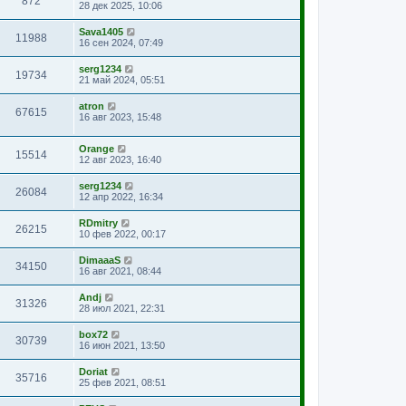
872
28 дек 2025, 10:06
Sava1405
11988
16 сен 2024, 07:49
serg1234
19734
21 май 2024, 05:51
atron
67615
16 авг 2023, 15:48
Orange
15514
12 авг 2023, 16:40
serg1234
26084
12 апр 2022, 16:34
RDmitry
26215
10 фев 2022, 00:17
DimaaaS
34150
16 авг 2021, 08:44
Andj
31326
28 июл 2021, 22:31
box72
30739
16 июн 2021, 13:50
Doriat
35716
25 фев 2021, 08:51