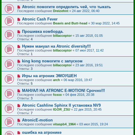
Atronic помогите определить чей, что тыкать
Последнее сообщение
Dreizehnt
«
24 авг 2022, 06:40
Atronic Cash Fever
Последнее сообщение
Beavis and Butt-head
«
30 мар 2022, 14:45
Прошивка комборда.
Последнее сообщение
billacceptor
«
15 авг 2018, 01:05
Ответы:
4
Нужен мануал на Atronic diversity!!!
Последнее сообщение
billacceptor
«
07 июл 2017, 11:42
Ответы:
1
king kong помогите с запуском
Последнее сообщение
billacceptor
«
23 авг 2016, 19:51
Ответы:
3
Игры на атроник ЭМОУШЕН
Последнее сообщение
arch
«
06 мар 2016, 19:47
Ответы:
5
МАНУАЛ НА ATRONIC E-MOTION! Срочно!!!
Последнее сообщение
foxxx
«
04 фев 2016, 20:38
Ответы:
3
Atronic Cashline Sphinx II установка NV9
Последнее сообщение
IGOR_ZSU
«
22 дек 2015, 20:45
Ответы:
7
AtroniсE-motion
Последнее сообщение
vitaspb4_1964
«
03 июл 2015, 19:24
ошибка на атронике