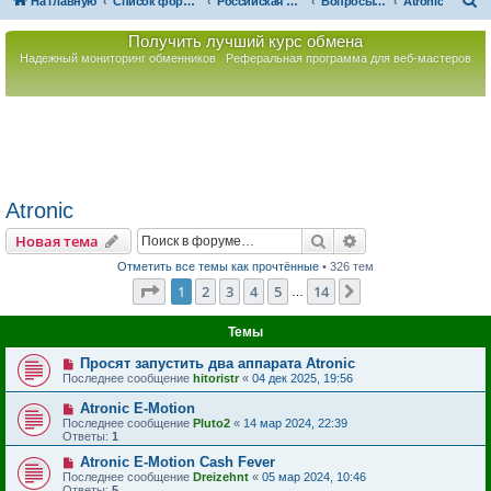
П
На главную
Список форумов
Российская Ассоциация Развития Игорного Бизнеса
Вопросы по игорному оборудованию
Atronic
о
Получить лучший курс обмена
и
Надежный мониторинг обменников
Реферальная программа для веб-мастеров
с
к
Atronic
Поиск
Расширенный пои
Новая тема
Отметить все темы как прочтённые
• 326 тем
Страница
1
из
14
1
2
3
4
5
14
След.
…
Темы
Просят запустить два аппарата Atronic
Последнее сообщение
hitoristr
«
04 дек 2025, 19:56
Atronic E-Motion
Последнее сообщение
Pluto2
«
14 мар 2024, 22:39
Ответы:
1
Atronic E-Motion Cash Fever
Последнее сообщение
Dreizehnt
«
05 мар 2024, 10:46
Ответы:
5