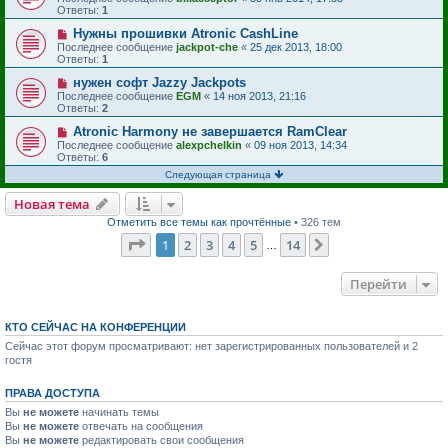
Ответы:
1
Нужны прошивки Atronic CashLine
Последнее сообщение
jackpot-che
«
25 дек 2013, 18:00
Ответы:
1
нужен софт Jazzy Jackpots
Последнее сообщение
EGM
«
14 ноя 2013, 21:16
Ответы:
2
Atronic Harmony не завершается RamClear
Последнее сообщение
alexpchelkin
«
09 ноя 2013, 14:34
Ответы:
6
Следующая страница
Новая тема
Отметить все темы как прочтённые
• 326 тем
Страница
1
из
14
1
2
3
4
5
14
След.
…
Перейти
КТО СЕЙЧАС НА КОНФЕРЕНЦИИ
Сейчас этот форум просматривают: нет зарегистрированных пользователей и 2
гостя
ПРАВА ДОСТУПА
Вы
не можете
начинать темы
Вы
не можете
отвечать на сообщения
Вы
не можете
редактировать свои сообщения