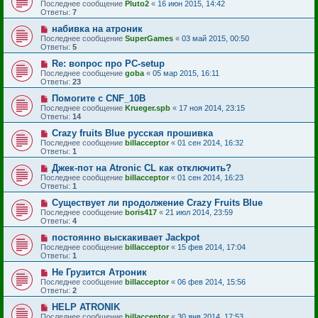
Последнее сообщение
Pluto2
«
16 июн 2015, 14:42
Ответы:
7
набивка на атроник
Последнее сообщение
SuperGames
«
03 май 2015, 00:50
Ответы:
5
Re: вопрос про PC-setup
Последнее сообщение
goba
«
05 мар 2015, 16:11
Ответы:
23
Помогите с CNF_10B
Последнее сообщение
Krueger.spb
«
17 ноя 2014, 23:15
Ответы:
14
Crazy fruits Blue русская прошивка
Последнее сообщение
billacceptor
«
01 сен 2014, 16:32
Ответы:
1
Джек-пот на Atronic CL как отключить?
Последнее сообщение
billacceptor
«
01 сен 2014, 16:23
Ответы:
1
Существует ли продолжение Crazy Fruits Blue
Последнее сообщение
boris417
«
21 июл 2014, 23:59
Ответы:
4
постоянно выскакивает Jackpot
Последнее сообщение
billacceptor
«
15 фев 2014, 17:04
Ответы:
1
Не Грузится Атроник
Последнее сообщение
billacceptor
«
06 фев 2014, 15:56
Ответы:
2
HELP ATRONIK
Последнее сообщение
billacceptor
«
30 янв 2014, 17:53