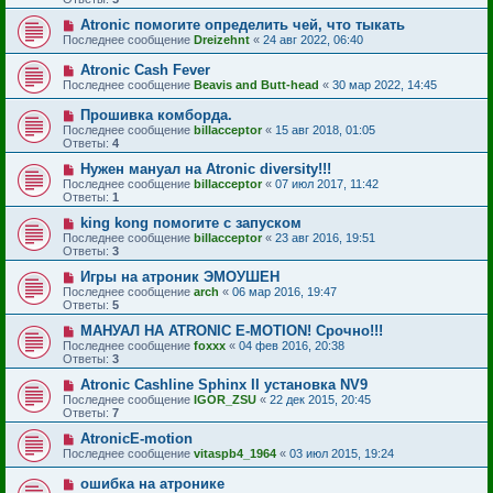
Atronic помогите определить чей, что тыкать
Последнее сообщение
Dreizehnt
«
24 авг 2022, 06:40
Atronic Cash Fever
Последнее сообщение
Beavis and Butt-head
«
30 мар 2022, 14:45
Прошивка комборда.
Последнее сообщение
billacceptor
«
15 авг 2018, 01:05
Ответы:
4
Нужен мануал на Atronic diversity!!!
Последнее сообщение
billacceptor
«
07 июл 2017, 11:42
Ответы:
1
king kong помогите с запуском
Последнее сообщение
billacceptor
«
23 авг 2016, 19:51
Ответы:
3
Игры на атроник ЭМОУШЕН
Последнее сообщение
arch
«
06 мар 2016, 19:47
Ответы:
5
МАНУАЛ НА ATRONIC E-MOTION! Срочно!!!
Последнее сообщение
foxxx
«
04 фев 2016, 20:38
Ответы:
3
Atronic Cashline Sphinx II установка NV9
Последнее сообщение
IGOR_ZSU
«
22 дек 2015, 20:45
Ответы:
7
AtroniсE-motion
Последнее сообщение
vitaspb4_1964
«
03 июл 2015, 19:24
ошибка на атронике