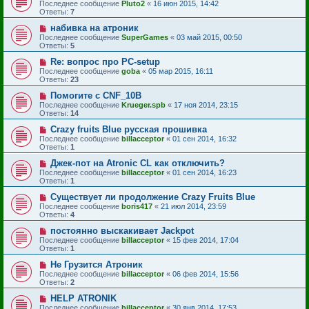
Последнее сообщение
Pluto2
«
16 июн 2015, 14:42
Ответы:
7
набивка на атроник
Последнее сообщение
SuperGames
«
03 май 2015, 00:50
Ответы:
5
Re: вопрос про PC-setup
Последнее сообщение
goba
«
05 мар 2015, 16:11
Ответы:
23
Помогите с CNF_10B
Последнее сообщение
Krueger.spb
«
17 ноя 2014, 23:15
Ответы:
14
Crazy fruits Blue русская прошивка
Последнее сообщение
billacceptor
«
01 сен 2014, 16:32
Ответы:
1
Джек-пот на Atronic CL как отключить?
Последнее сообщение
billacceptor
«
01 сен 2014, 16:23
Ответы:
1
Существует ли продолжение Crazy Fruits Blue
Последнее сообщение
boris417
«
21 июл 2014, 23:59
Ответы:
4
постоянно выскакивает Jackpot
Последнее сообщение
billacceptor
«
15 фев 2014, 17:04
Ответы:
1
Не Грузится Атроник
Последнее сообщение
billacceptor
«
06 фев 2014, 15:56
Ответы:
2
HELP ATRONIK
Последнее сообщение
billacceptor
«
30 янв 2014, 17:53