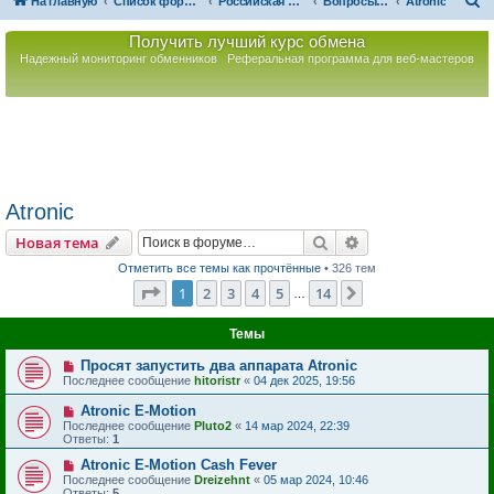
П
На главную
Список форумов
Российская Ассоциация Развития Игорного Бизнеса
Вопросы по игорному оборудованию
Atronic
о
Получить лучший курс обмена
и
Надежный мониторинг обменников
Реферальная программа для веб-мастеров
с
к
Atronic
Поиск
Расширенный пои
Новая тема
Отметить все темы как прочтённые
• 326 тем
Страница
1
из
14
1
2
3
4
5
14
След.
…
Темы
Просят запустить два аппарата Atronic
Последнее сообщение
hitoristr
«
04 дек 2025, 19:56
Atronic E-Motion
Последнее сообщение
Pluto2
«
14 мар 2024, 22:39
Ответы:
1
Atronic E-Motion Cash Fever
Последнее сообщение
Dreizehnt
«
05 мар 2024, 10:46
Ответы:
5