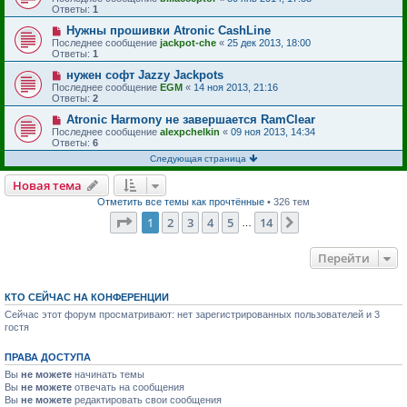
Ответы:
1
Нужны прошивки Atronic CashLine
Последнее сообщение
jackpot-che
«
25 дек 2013, 18:00
Ответы:
1
нужен софт Jazzy Jackpots
Последнее сообщение
EGM
«
14 ноя 2013, 21:16
Ответы:
2
Atronic Harmony не завершается RamClear
Последнее сообщение
alexpchelkin
«
09 ноя 2013, 14:34
Ответы:
6
Следующая страница
Новая тема
Отметить все темы как прочтённые
• 326 тем
Страница
1
из
14
1
2
3
4
5
14
След.
…
Перейти
КТО СЕЙЧАС НА КОНФЕРЕНЦИИ
Сейчас этот форум просматривают: нет зарегистрированных пользователей и 3
гостя
ПРАВА ДОСТУПА
Вы
не можете
начинать темы
Вы
не можете
отвечать на сообщения
Вы
не можете
редактировать свои сообщения