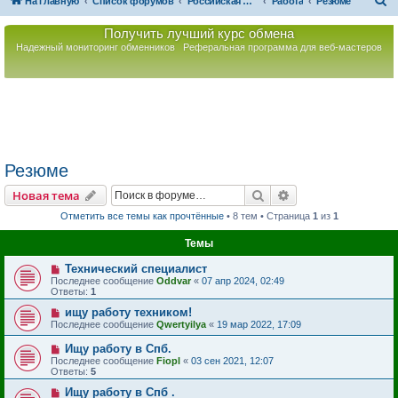
П
На главную
Список форумов
Российская Ассоциация Развития Игорного Бизнеса
Работа
Резюме
о
Получить лучший курс обмена
и
Надежный мониторинг обменников
Реферальная программа для веб-мастеров
с
к
Резюме
Поиск
Расширенный пои
Новая тема
Отметить все темы как прочтённые
• 8 тем • Страница
1
из
1
Темы
Технический специалист
Последнее сообщение
Oddvar
«
07 апр 2024, 02:49
Ответы:
1
ищу работу техником!
Последнее сообщение
Qwertyilya
«
19 мар 2022, 17:09
Ищу работу в Спб.
Последнее сообщение
Fiopl
«
03 сен 2021, 12:07
Ответы:
5
Ищу работу в Спб .