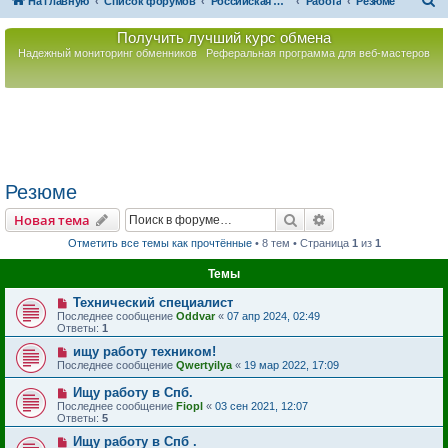
П
На главную
Список форумов
Российская Ассоциация Развития Игорного Бизнеса
Работа
Резюме
о
Получить лучший курс обмена
и
Надежный мониторинг обменников
Реферальная программа для веб-мастеров
с
к
Резюме
Поиск
Расширенный пои
Новая тема
Отметить все темы как прочтённые
• 8 тем • Страница
1
из
1
Темы
Технический специалист
Последнее сообщение
Oddvar
«
07 апр 2024, 02:49
Ответы:
1
ищу работу техником!
Последнее сообщение
Qwertyilya
«
19 мар 2022, 17:09
Ищу работу в Спб.
Последнее сообщение
Fiopl
«
03 сен 2021, 12:07
Ответы:
5
Ищу работу в Спб .