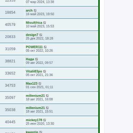
12353
07 мар 2024, 13:38
arch
18854
16 май 2023, 19:50
MissAfrica
40579
10 май 2023, 15:53
design7
20833
25 дек 2022, 18:28
POWER111
31059
05 окт 2022, 10:26
Нади
38821
09 авг 2022, 09:57
Vitalii83po
33652
05 окт 2021, 21:36
Max123
34753
01 сен 2021, 01:11
millenium21
35097
18 авг 2021, 16:08
millenium21
35038
18 авг 2021, 15:51
mickey178
40445
25 июн 2020, 13:30
kwentin