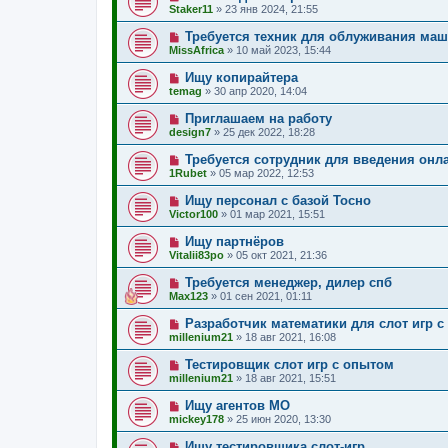
Staker11
»
23 янв 2024, 21:55
Требуется техник для облуживания ма
MissAfrica
»
10 май 2023, 15:44
Ищу копирайтера
temag
»
30 апр 2020, 14:04
Приглашаем на работу
design7
»
25 дек 2022, 18:28
Требуется сотрудник для введения онл
1Rubet
»
05 мар 2022, 12:53
Ищу персонал с базой Тосно
Victor100
»
01 мар 2021, 15:51
Ищу партнёров
Vitalii83po
»
05 окт 2021, 21:36
Требуется менеджер, дилер спб
Max123
»
01 сен 2021, 01:11
Разработчик математики для слот игр 
millenium21
»
18 авг 2021, 16:08
Тестировщик слот игр с опытом
millenium21
»
18 авг 2021, 15:51
Ищу агентов МО
mickey178
»
25 июн 2020, 13:30
Ищу тестировщика слот-игр