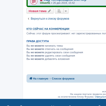
Oliver91
»
26 дек 2019, 15:42
Новая тема
Вернуться к списку форумов
КТО СЕЙЧАС НА КОНФЕРЕНЦИИ
Сейчас этот форум просматривают: нет зарегистрированных пол
ПРАВА ДОСТУПА
Вы
не можете
начинать темы
Вы
не можете
отвечать на сообщения
Вы
не можете
редактировать свои сообщения
Вы
не можете
удалять свои сообщения
Вы
не можете
добавлять вложения
На главную
Список форумов
исп
На нашем портале правила ра
за исключением блока Форума:
Официаль
(а объявление было