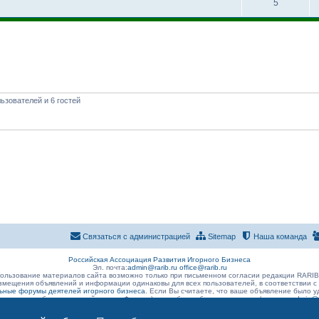
5
ьзователей и 6 гостей
Связаться с администрацией
Sitemap
Наша команда
Российская Ассоциация Развития Игорного Бизнеса
Эл. почта:
admin@rarib.ru
office@rarib.ru
ользование материалов сайта возможно только при письменном согласии редакции RARI
змещения объявлений и информации одинаковы для всех пользователей, в соответствии с
ные форумы деятелей игорного бизнеса
. Если Вы считаете, что ваше объявление было
 размещено без нарушений правил Форума) , просьба сообщить о данном факте на
admin@r