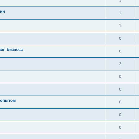
3
шин
1
1
0
айн бизнеса
6
2
0
0
с опытом
0
0
0