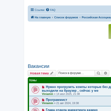
Ссылки
FAQ
На главную
Список форумов
Российская Ассоциац
Вакансии
Поиск
Р
Новая тема
ТЕМЫ
Нужно прогрузить компы которые без ди
выходили на браузер , сейчас у ме
Viniamin
»
14 июл 2025, 21:38
Программист
Viniamin
»
21 авг 2024, 19:38
Глава отдела маркетинга казино