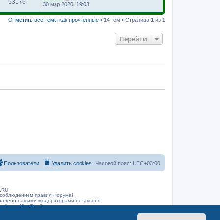
53176
30 мар 2020, 19:03
Отметить все темы как прочтённые
• 14 тем • Страница
1
из
1
Перейти
Пользователи
Удалить cookies
Часовой пояс:
UTC+03:00
B.RU
 соблюдением правил Форума!,
 удалено нашими модераторами незаконно
arib.ru
office@rarib.ru