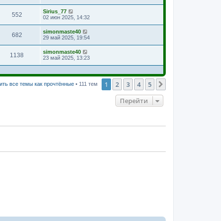
Sirius_77
552
02 июн 2025, 14:32
simonmaste40
682
29 май 2025, 19:54
simonmaste40
1138
23 май 2025, 13:23
1
2
3
4
5
След.
ить все темы как прочтённые
• 111 тем
Перейти