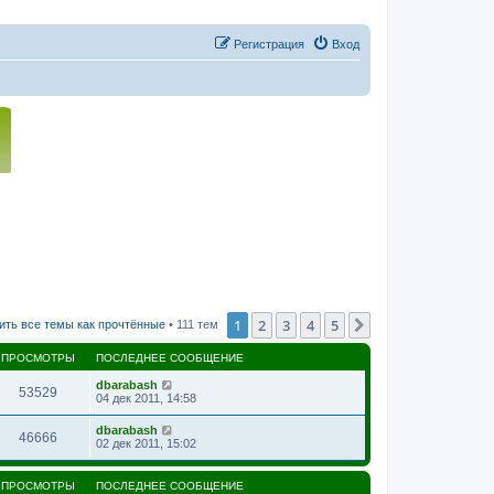
Регистрация
Вход
1
2
3
4
5
След.
ить все темы как прочтённые
• 111 тем
ПРОСМОТРЫ
ПОСЛЕДНЕЕ СООБЩЕНИЕ
dbarabash
53529
04 дек 2011, 14:58
dbarabash
46666
02 дек 2011, 15:02
ПРОСМОТРЫ
ПОСЛЕДНЕЕ СООБЩЕНИЕ