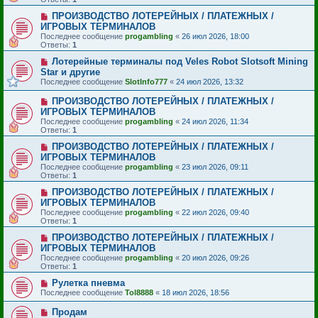
ПРОИЗВОДСТВО ЛОТЕРЕЙНЫХ / ПЛАТЕЖНЫХ /
ИГРОВЫХ ТЕРМИНАЛОВ
Последнее сообщение
progambling
«
26 июл 2026, 18:00
Ответы:
1
Лотерейные терминалы под Veles Robot Slotsoft Mining
Star и другие
Последнее сообщение
SlotInfo777
«
24 июл 2026, 13:32
ПРОИЗВОДСТВО ЛОТЕРЕЙНЫХ / ПЛАТЕЖНЫХ /
ИГРОВЫХ ТЕРМИНАЛОВ
Последнее сообщение
progambling
«
24 июл 2026, 11:34
Ответы:
1
ПРОИЗВОДСТВО ЛОТЕРЕЙНЫХ / ПЛАТЕЖНЫХ /
ИГРОВЫХ ТЕРМИНАЛОВ
Последнее сообщение
progambling
«
23 июл 2026, 09:11
Ответы:
1
ПРОИЗВОДСТВО ЛОТЕРЕЙНЫХ / ПЛАТЕЖНЫХ /
ИГРОВЫХ ТЕРМИНАЛОВ
Последнее сообщение
progambling
«
22 июл 2026, 09:40
Ответы:
1
ПРОИЗВОДСТВО ЛОТЕРЕЙНЫХ / ПЛАТЕЖНЫХ /
ИГРОВЫХ ТЕРМИНАЛОВ
Последнее сообщение
progambling
«
20 июл 2026, 09:26
Ответы:
1
Рулетка пневма
Последнее сообщение
Tol8888
«
18 июл 2026, 18:56
Продам