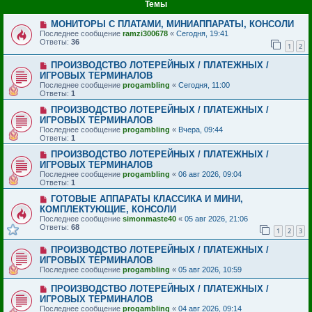
Темы
МОНИТОРЫ С ПЛАТАМИ, МИНИАППАРАТЫ, КОНСОЛИ
Последнее сообщение
ramzi300678
«
Сегодня, 19:41
Ответы:
36
1
2
ПРОИЗВОДСТВО ЛОТЕРЕЙНЫХ / ПЛАТЕЖНЫХ /
ИГРОВЫХ ТЕРМИНАЛОВ
Последнее сообщение
progambling
«
Сегодня, 11:00
Ответы:
1
ПРОИЗВОДСТВО ЛОТЕРЕЙНЫХ / ПЛАТЕЖНЫХ /
ИГРОВЫХ ТЕРМИНАЛОВ
Последнее сообщение
progambling
«
Вчера, 09:44
Ответы:
1
ПРОИЗВОДСТВО ЛОТЕРЕЙНЫХ / ПЛАТЕЖНЫХ /
ИГРОВЫХ ТЕРМИНАЛОВ
Последнее сообщение
progambling
«
06 авг 2026, 09:04
Ответы:
1
ГОТОВЫЕ АППАРАТЫ КЛАССИКА И МИНИ,
КОМПЛЕКТУЮЩИЕ, КОНСОЛИ
Последнее сообщение
simonmaste40
«
05 авг 2026, 21:06
Ответы:
68
1
2
3
ПРОИЗВОДСТВО ЛОТЕРЕЙНЫХ / ПЛАТЕЖНЫХ /
ИГРОВЫХ ТЕРМИНАЛОВ
Последнее сообщение
progambling
«
05 авг 2026, 10:59
ПРОИЗВОДСТВО ЛОТЕРЕЙНЫХ / ПЛАТЕЖНЫХ /
ИГРОВЫХ ТЕРМИНАЛОВ
Последнее сообщение
progambling
«
04 авг 2026, 09:14