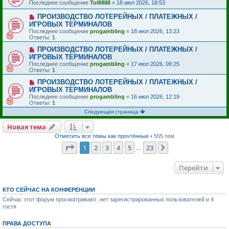
Последнее сообщение
Tol8888
«
18 июл 2026, 18:53
ПРОИЗВОДСТВО ЛОТЕРЕЙНЫХ / ПЛАТЕЖНЫХ /
ИГРОВЫХ ТЕРМИНАЛОВ
Последнее сообщение
progambling
«
18 июл 2026, 13:23
Ответы:
1
ПРОИЗВОДСТВО ЛОТЕРЕЙНЫХ / ПЛАТЕЖНЫХ /
ИГРОВЫХ ТЕРМИНАЛОВ
Последнее сообщение
progambling
«
17 июл 2026, 09:25
Ответы:
1
ПРОИЗВОДСТВО ЛОТЕРЕЙНЫХ / ПЛАТЕЖНЫХ /
ИГРОВЫХ ТЕРМИНАЛОВ
Последнее сообщение
progambling
«
16 июл 2026, 12:19
Ответы:
1
Следующая страница
Новая тема
Отметить все темы как прочтённые
• 555 тем
Страница
1
из
23
1
2
3
4
5
23
След.
…
Перейти
КТО СЕЙЧАС НА КОНФЕРЕНЦИИ
Сейчас этот форум просматривают: нет зарегистрированных пользователей и 4
гостя
ПРАВА ДОСТУПА