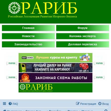
Главная
Форум
Новости
Колонка эксперта
Законодательство
Деловая переписка
FAQ
Регистрация
Вход