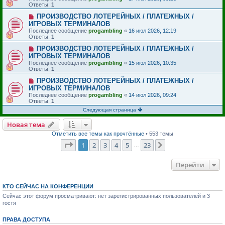
Ответы:
1
ПРОИЗВОДСТВО ЛОТЕРЕЙНЫХ / ПЛАТЕЖНЫХ /
ИГРОВЫХ ТЕРМИНАЛОВ
Последнее сообщение
progambling
«
16 июл 2026, 12:19
Ответы:
1
ПРОИЗВОДСТВО ЛОТЕРЕЙНЫХ / ПЛАТЕЖНЫХ /
ИГРОВЫХ ТЕРМИНАЛОВ
Последнее сообщение
progambling
«
15 июл 2026, 10:35
Ответы:
1
ПРОИЗВОДСТВО ЛОТЕРЕЙНЫХ / ПЛАТЕЖНЫХ /
ИГРОВЫХ ТЕРМИНАЛОВ
Последнее сообщение
progambling
«
14 июл 2026, 09:24
Ответы:
1
Следующая страница
Новая тема
Отметить все темы как прочтённые
• 553 темы
Страница
1
из
23
1
2
3
4
5
23
След.
…
Перейти
КТО СЕЙЧАС НА КОНФЕРЕНЦИИ
Сейчас этот форум просматривают: нет зарегистрированных пользователей и 3
гостя
ПРАВА ДОСТУПА