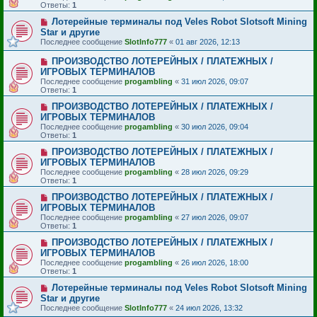
Ответы:
1
Лотерейные терминалы под Veles Robot Slotsoft Mining
Star и другие
Последнее сообщение
SlotInfo777
«
01 авг 2026, 12:13
ПРОИЗВОДСТВО ЛОТЕРЕЙНЫХ / ПЛАТЕЖНЫХ /
ИГРОВЫХ ТЕРМИНАЛОВ
Последнее сообщение
progambling
«
31 июл 2026, 09:07
Ответы:
1
ПРОИЗВОДСТВО ЛОТЕРЕЙНЫХ / ПЛАТЕЖНЫХ /
ИГРОВЫХ ТЕРМИНАЛОВ
Последнее сообщение
progambling
«
30 июл 2026, 09:04
Ответы:
1
ПРОИЗВОДСТВО ЛОТЕРЕЙНЫХ / ПЛАТЕЖНЫХ /
ИГРОВЫХ ТЕРМИНАЛОВ
Последнее сообщение
progambling
«
28 июл 2026, 09:29
Ответы:
1
ПРОИЗВОДСТВО ЛОТЕРЕЙНЫХ / ПЛАТЕЖНЫХ /
ИГРОВЫХ ТЕРМИНАЛОВ
Последнее сообщение
progambling
«
27 июл 2026, 09:07
Ответы:
1
ПРОИЗВОДСТВО ЛОТЕРЕЙНЫХ / ПЛАТЕЖНЫХ /
ИГРОВЫХ ТЕРМИНАЛОВ
Последнее сообщение
progambling
«
26 июл 2026, 18:00
Ответы:
1
Лотерейные терминалы под Veles Robot Slotsoft Mining
Star и другие
Последнее сообщение
SlotInfo777
«
24 июл 2026, 13:32