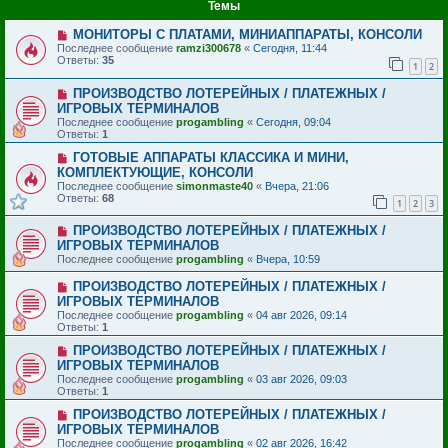
Темы
МОНИТОРЫ С ПЛАТАМИ, МИНИАППАРАТЫ, КОНСОЛИ
Последнее сообщение
ramzi300678
«
Сегодня, 11:44
Ответы:
35
1
2
ПРОИЗВОДСТВО ЛОТЕРЕЙНЫХ / ПЛАТЕЖНЫХ /
ИГРОВЫХ ТЕРМИНАЛОВ
Последнее сообщение
progambling
«
Сегодня, 09:04
Ответы:
1
ГОТОВЫЕ АППАРАТЫ КЛАССИКА И МИНИ,
КОМПЛЕКТУЮЩИЕ, КОНСОЛИ
Последнее сообщение
simonmaste40
«
Вчера, 21:06
Ответы:
68
1
2
3
ПРОИЗВОДСТВО ЛОТЕРЕЙНЫХ / ПЛАТЕЖНЫХ /
ИГРОВЫХ ТЕРМИНАЛОВ
Последнее сообщение
progambling
«
Вчера, 10:59
ПРОИЗВОДСТВО ЛОТЕРЕЙНЫХ / ПЛАТЕЖНЫХ /
ИГРОВЫХ ТЕРМИНАЛОВ
Последнее сообщение
progambling
«
04 авг 2026, 09:14
Ответы:
1
ПРОИЗВОДСТВО ЛОТЕРЕЙНЫХ / ПЛАТЕЖНЫХ /
ИГРОВЫХ ТЕРМИНАЛОВ
Последнее сообщение
progambling
«
03 авг 2026, 09:03
Ответы:
1
ПРОИЗВОДСТВО ЛОТЕРЕЙНЫХ / ПЛАТЕЖНЫХ /
ИГРОВЫХ ТЕРМИНАЛОВ
Последнее сообщение
progambling
«
02 авг 2026, 16:42