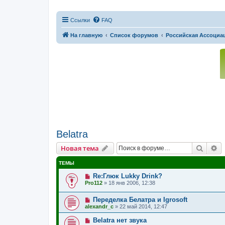
Ссылки
FAQ
На главную
Список форумов
Российская Ассоциац
Belatra
Поиск
Р
Новая тема
ТЕМЫ
Re:Глюк Lukky Drink?
Pro112
»
18 янв 2006, 12:38
Переделка Белатра и Igrosoft
alexandr_с
»
22 май 2014, 12:47
Belatra нет звука