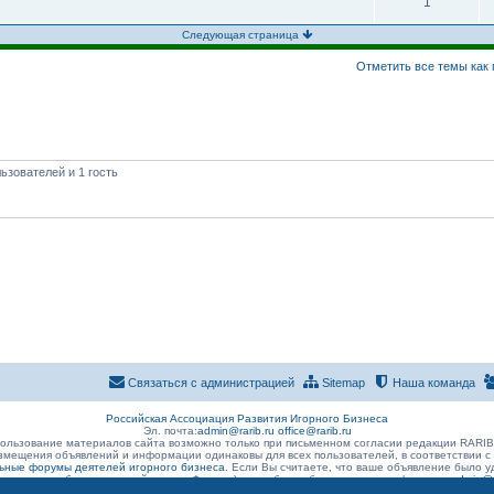
1
Следующая страница
Отметить все темы как
ьзователей и 1 гость
Связаться с администрацией
Sitemap
Наша команда
Российская Ассоциация Развития Игорного Бизнеса
Эл. почта:
admin@rarib.ru
office@rarib.ru
ользование материалов сайта возможно только при письменном согласии редакции RARI
змещения объявлений и информации одинаковы для всех пользователей, в соответствии с
ные форумы деятелей игорного бизнеса
. Если Вы считаете, что ваше объявление было
 размещено без нарушений правил Форума) , просьба сообщить о данном факте на
admin@r