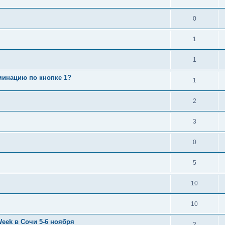
0
1
1
оминацию по кнопке 1?
1
2
3
0
5
10
10
eek в Сочи 5-6 ноября
2