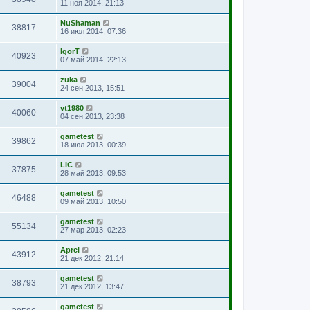
11 ноя 2014, 21:13
NuShaman
38817
16 июл 2014, 07:36
IgorT
40923
07 май 2014, 22:13
zuka
39004
24 сен 2013, 15:51
vt1980
40060
04 сен 2013, 23:38
gametest
39862
18 июл 2013, 00:39
LIC
37875
28 май 2013, 09:53
gametest
46488
09 май 2013, 10:50
gametest
55134
27 мар 2013, 02:23
Aprel
43912
21 дек 2012, 21:14
gametest
38793
21 дек 2012, 13:47
gametest