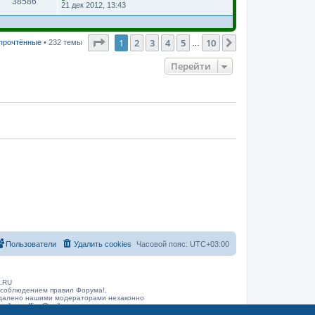
38586
21 дек 2012, 13:43
Страница
1
из
10
1
2
3
4
5
10
След.
 прочтённые
• 232 темы
…
Перейти
Пользователи
Удалить cookies
Часовой пояс:
UTC+03:00
B.RU
 соблюдением правил Форума!,
 удалено нашими модераторами незаконно
arib.ru
office@rarib.ru