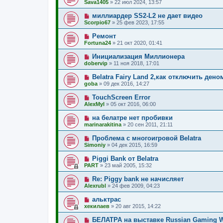
Sava1405
»
22 июл 2024, 13:57
миллиардер SS2-L2 не дает видео
Scorpio67
»
25 фев 2023, 17:55
Ремонт
Fortuna24
»
21 окт 2020, 01:41
Инициализация Миллионера
dobervip
»
11 ноя 2018, 17:01
Belatra Fairy Land 2,как отключить ден
goba
»
09 дек 2016, 14:27
TouchScreen Error
AlexMyl
»
05 окт 2016, 06:00
на белатре нет пробивки
marinarakitina
»
20 сен 2011, 21:11
Проблема с многоигровой Belatra
Simoniy
»
04 дек 2015, 16:59
Piggi Bank от Belatra
PART
»
23 май 2005, 15:32
Re: Piggy bank не начисляет
Alexrubl
»
24 фев 2009, 04:23
альктрас
хекилаев
»
20 авг 2015, 14:22
БЕЛАТРА на выставке Russian Gaming W