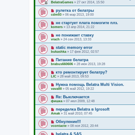
BelatraGames
»
27 окт 2014, 15:50
рулетка от белатры
cdm93
»
06 мар 2013, 19:00
не стартует плата помогите плз.
komers
»
13 апр 2014, 21:22
не понижает ставку
vrach
»
24 сен 2013, 13:33
static memory error
bukashka
»
17 фев 2012, 02:57
Питание белатра
brabus660606
»
28 июн 2013, 19:28
кто ремонтирует белатру?
LIC
»
28 май 2013, 09:53
Нужна помощь Belatra Multi Vision.
vavallll
»
05 май 2012, 19:22
Re: Выключается
фишка
»
07 июл 2009, 12:48
переделка Belatra в Igrosoft
Amak
»
31 май 2010, 07:45
Обнуление!!!
vcontacte
»
08 ноя 2012, 20:44
belatra & SAS