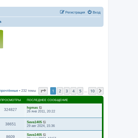
Регистрация
Вход
a
Страница
1
из
10
1
2
3
4
5
10
След.
 прочтённые
• 232 темы
…
ПРОСМОТРЫ
ПОСЛЕДНЕЕ СООБЩЕНИЕ
hgmas
324827
26 янв 2011, 20:22
Sava1405
38651
29 авг 2024, 15:36
Sava1405
8609