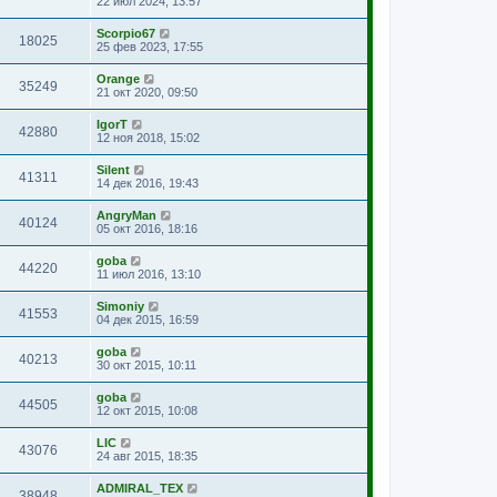
22 июл 2024, 13:57
Scorpio67
18025
25 фев 2023, 17:55
Orange
35249
21 окт 2020, 09:50
IgorT
42880
12 ноя 2018, 15:02
Silent
41311
14 дек 2016, 19:43
AngryMan
40124
05 окт 2016, 18:16
goba
44220
11 июл 2016, 13:10
Simoniy
41553
04 дек 2015, 16:59
goba
40213
30 окт 2015, 10:11
goba
44505
12 окт 2015, 10:08
LIC
43076
24 авг 2015, 18:35
ADMIRAL_TEX
38948