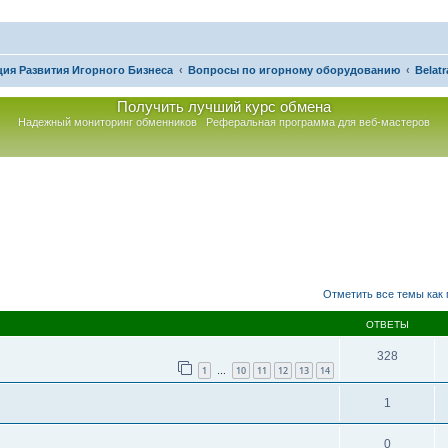
ия Развития Игорного Бизнеса
Вопросы по игорному оборудованию
Belatr
Получить лучший курс обмена
Надежный мониторинг обменников
Реферальная программа для веб-мастеров
асширенный поиск
Отметить все темы как
ОТВЕТЫ
328
1
10
11
12
13
14
…
1
0