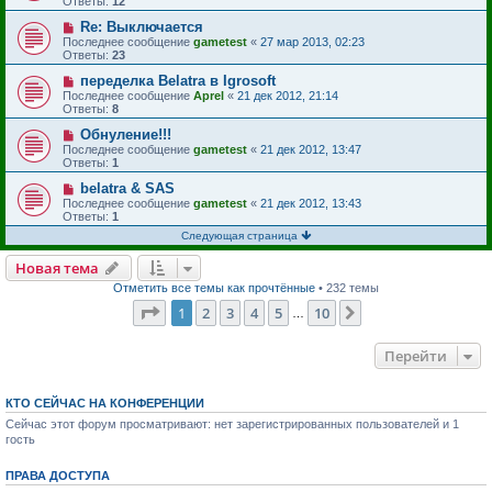
Ответы:
12
Re: Выключается
Последнее сообщение
gametest
«
27 мар 2013, 02:23
Ответы:
23
переделка Belatra в Igrosoft
Последнее сообщение
Aprel
«
21 дек 2012, 21:14
Ответы:
8
Обнуление!!!
Последнее сообщение
gametest
«
21 дек 2012, 13:47
Ответы:
1
belatra & SAS
Последнее сообщение
gametest
«
21 дек 2012, 13:43
Ответы:
1
Следующая страница
Новая тема
Отметить все темы как прочтённые
• 232 темы
Страница
1
из
10
1
2
3
4
5
10
След.
…
Перейти
КТО СЕЙЧАС НА КОНФЕРЕНЦИИ
Сейчас этот форум просматривают: нет зарегистрированных пользователей и 1
гость
ПРАВА ДОСТУПА