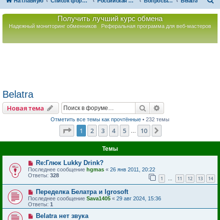
П
На главную
Список форумов
Российская Ассоциация Развития Игорного Бизнеса
Вопросы по игорному оборудованию
Belatra
о
Получить лучший курс обмена
и
Надежный мониторинг обменников
Реферальная программа для веб-мастеров
с
к
Belatra
Поиск
Расширенный пои
Новая тема
Отметить все темы как прочтённые
• 232 темы
Страница
1
из
10
1
2
3
4
5
10
След.
…
Темы
Re:Глюк Lukky Drink?
Последнее сообщение
hgmas
«
26 янв 2011, 20:22
Ответы:
328
1
11
12
13
14
…
Переделка Белатра и Igrosoft
Последнее сообщение
Sava1405
«
29 авг 2024, 15:36
Ответы:
1
Belatra нет звука