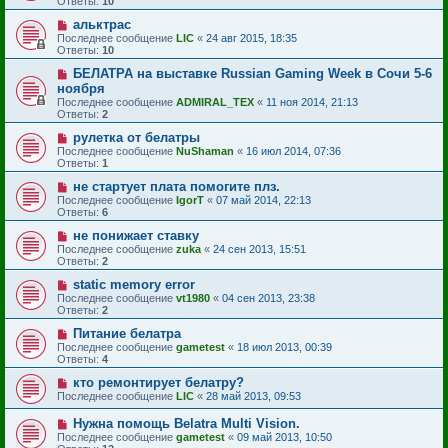
Ответы:
10
альктрас
Последнее сообщение
LIC
«
24 авг 2015, 18:35
Ответы:
10
БЕЛАТРА на выставке Russian Gaming Week в Сочи 5-6
ноября
Последнее сообщение
ADMIRAL_TEX
«
11 ноя 2014, 21:13
Ответы:
2
рулетка от белатры
Последнее сообщение
NuShaman
«
16 июл 2014, 07:36
Ответы:
1
не стартует плата помогите плз.
Последнее сообщение
IgorT
«
07 май 2014, 22:13
Ответы:
6
не понижает ставку
Последнее сообщение
zuka
«
24 сен 2013, 15:51
Ответы:
2
static memory error
Последнее сообщение
vt1980
«
04 сен 2013, 23:38
Ответы:
2
Питание белатра
Последнее сообщение
gametest
«
18 июл 2013, 00:39
Ответы:
4
кто ремонтирует белатру?
Последнее сообщение
LIC
«
28 май 2013, 09:53
Нужна помощь Belatra Multi Vision.
Последнее сообщение
gametest
«
09 май 2013, 10:50