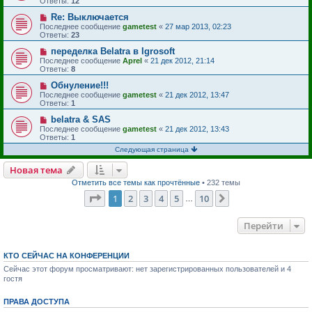
Ответы:
12
Re: Выключается
Последнее сообщение
gametest
«
27 мар 2013, 02:23
Ответы:
23
переделка Belatra в Igrosoft
Последнее сообщение
Aprel
«
21 дек 2012, 21:14
Ответы:
8
Обнуление!!!
Последнее сообщение
gametest
«
21 дек 2012, 13:47
Ответы:
1
belatra & SAS
Последнее сообщение
gametest
«
21 дек 2012, 13:43
Ответы:
1
Следующая страница
Новая тема
Отметить все темы как прочтённые
• 232 темы
Страница
1
из
10
1
2
3
4
5
10
След.
…
Перейти
КТО СЕЙЧАС НА КОНФЕРЕНЦИИ
Сейчас этот форум просматривают: нет зарегистрированных пользователей и 4
гостя
ПРАВА ДОСТУПА