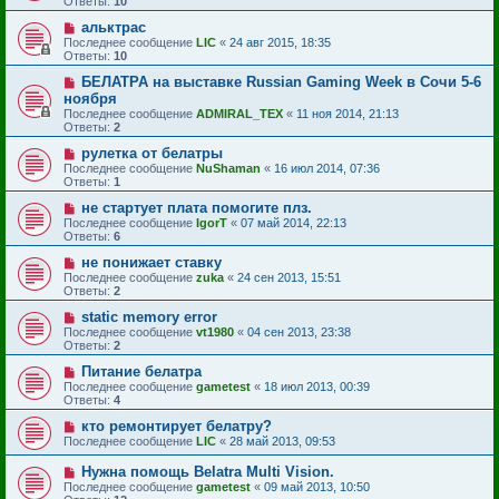
Ответы:
10
альктрас
Последнее сообщение
LIC
«
24 авг 2015, 18:35
Ответы:
10
БЕЛАТРА на выставке Russian Gaming Week в Сочи 5-6
ноября
Последнее сообщение
ADMIRAL_TEX
«
11 ноя 2014, 21:13
Ответы:
2
рулетка от белатры
Последнее сообщение
NuShaman
«
16 июл 2014, 07:36
Ответы:
1
не стартует плата помогите плз.
Последнее сообщение
IgorT
«
07 май 2014, 22:13
Ответы:
6
не понижает ставку
Последнее сообщение
zuka
«
24 сен 2013, 15:51
Ответы:
2
static memory error
Последнее сообщение
vt1980
«
04 сен 2013, 23:38
Ответы:
2
Питание белатра
Последнее сообщение
gametest
«
18 июл 2013, 00:39
Ответы:
4
кто ремонтирует белатру?
Последнее сообщение
LIC
«
28 май 2013, 09:53
Нужна помощь Belatra Multi Vision.
Последнее сообщение
gametest
«
09 май 2013, 10:50