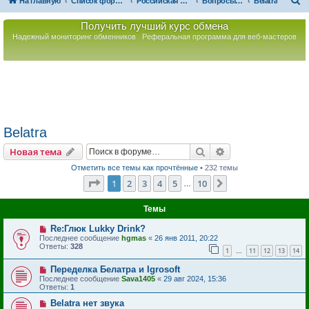
П
На главную
Список форумов
Российская Ассоциация Развития Игорного Бизнеса
Вопросы по игорному оборудованию
Belatra
о
Получить лучший курс обмена
и
Надежный мониторинг обменников
Реферальная программа для веб-мастеров
с
к
Belatra
Поиск
Расширенный пои
Новая тема
Отметить все темы как прочтённые
• 232 темы
Страница
1
из
10
1
2
3
4
5
10
След.
…
Темы
Re:Глюк Lukky Drink?
Последнее сообщение
hgmas
«
26 янв 2011, 20:22
Ответы:
328
1
11
12
13
14
…
Переделка Белатра и Igrosoft
Последнее сообщение
Sava1405
«
29 авг 2024, 15:36
Ответы:
1
Belatra нет звука