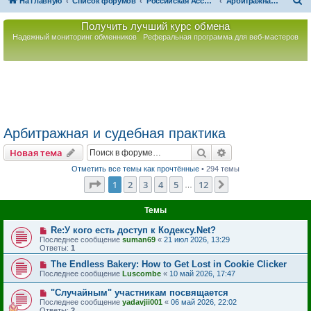
П
На главную
Список форумов
Российская Ассоциация Развития Игорного Бизнеса
Арбитражная и судебная практика
о
Получить лучший курс обмена
и
Надежный мониторинг обменников
Реферальная программа для веб-мастеров
с
к
Арбитражная и судебная практика
Поиск
Расширенный пои
Новая тема
Отметить все темы как прочтённые
• 294 темы
Страница
1
из
12
1
2
3
4
5
12
След.
…
Темы
Re:У кого есть доступ к Кодексу.Net?
Последнее сообщение
suman69
«
21 июл 2026, 13:29
Ответы:
1
The Endless Bakery: How to Get Lost in Cookie Clicker
Последнее сообщение
Luscombe
«
10 май 2026, 17:47
"Случайным" участникам посвящается
Последнее сообщение
yadavjii001
«
06 май 2026, 22:02
Ответы:
2