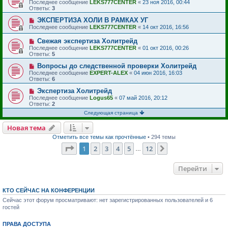
Последнее сообщение
LEKS777CENTER
«
23 ноя 2016, 00:44
Ответы:
3
ЭКСПЕРТИЗА ХОЛИ В РАМКАХ УГ
Последнее сообщение
LEKS777CENTER
«
14 окт 2016, 16:56
Свежая экспертиза Холитрейд
Последнее сообщение
LEKS777CENTER
«
01 окт 2016, 00:26
Ответы:
5
Вопросы до следственной проверки Холитрейд
Последнее сообщение
EXPERT-ALEX
«
04 июн 2016, 16:03
Ответы:
6
Экспертиза Холитрейд
Последнее сообщение
Logus65
«
07 май 2016, 20:12
Ответы:
2
Следующая страница
Новая тема
Отметить все темы как прочтённые
• 294 темы
Страница
1
из
12
1
2
3
4
5
12
След.
…
Перейти
КТО СЕЙЧАС НА КОНФЕРЕНЦИИ
Сейчас этот форум просматривают: нет зарегистрированных пользователей и 6
гостей
ПРАВА ДОСТУПА