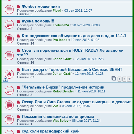
Фонбет мошенники
Последнее сообщение
Fiopl
«
03 сен 2021, 12:07
Ответы:
3
нужна помощь!!!
Последнее сообщение
Fortuna24
«
20 окт 2020, 08:08
Ответы:
2
Кто подскажет как объединить два дела в одно 14.1.1
Последнее сообщение
Pro-book
«
12 июл 2018, 01:28
Ответы:
14
Стоит ли подключаться к HOLYTRADE? Легально ли
это??
Последнее сообщение
Johan Graff
«
12 июл 2018, 01:28
Ответы:
16
Вся правда о Торговой Вексельной Системе ЗЕНИТ
Последнее сообщение
Johan Graff
«
12 июл 2018, 01:28
Ответы:
67
1
2
3
"Легальные Биржи" продолжение истории
Последнее сообщение
RobotBender
«
11 июл 2018, 18:11
Ответы:
3
Оскар Ярд и Лига Ставок не отдают выигрыш и депозит
Последнее сообщение
vvb
«
06 сен 2017, 07:36
Ответы:
3
Показания специалиста по опционам
Последнее сообщение
VladSolov
«
08 фев 2017, 11:24
Ответы:
1
суд холи краснодарский край