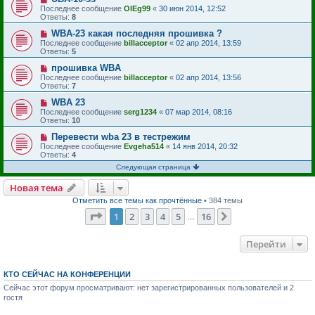
Последнее сообщение
OlEg99
«
30 июн 2014, 12:52
Ответы:
8
WBA-23 какая последняя прошивка ?
Последнее сообщение
billacceptor
«
02 апр 2014, 13:59
Ответы:
5
прошивка WBA
Последнее сообщение
billacceptor
«
02 апр 2014, 13:56
Ответы:
7
WBA 23
Последнее сообщение
serg1234
«
07 мар 2014, 08:16
Ответы:
10
Перевести wba 23 в тестрежим
Последнее сообщение
Evgeha514
«
14 янв 2014, 20:32
Ответы:
4
Следующая страница
Новая тема
Отметить все темы как прочтённые
• 384 темы
Страница
1
из
16
1
2
3
4
5
16
След.
…
Перейти
КТО СЕЙЧАС НА КОНФЕРЕНЦИИ
Сейчас этот форум просматривают: нет зарегистрированных пользователей и 2
гостя