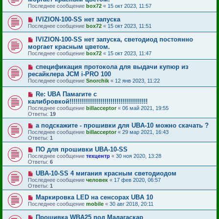
Последнее сообщение
box72
«
15 окт 2023, 11:57
IVIZION-100-SS нет запуска
Последнее сообщение
box72
«
15 окт 2023, 11:51
IVIZION-100-SS нет запуска, светодиод постоянно
моргает красным цветом.
Последнее сообщение
box72
«
15 окт 2023, 11:47
спецификация протокола для выдачи купюр из
ресайклера JCM i-PRO 100
Последнее сообщение
Snorchik
«
12 янв 2023, 11:22
Re: UBA Памагите с
калибровкой!!!!!!!!!!!!!!!!!!!!!!!!!!!!!!!!!!!!!!!!
Последнее сообщение
billacceptor
«
06 май 2021, 19:55
Ответы:
19
а подскажите - прошивки для UBA-10 можно скачать ?
Последнее сообщение
billacceptor
«
29 мар 2021, 16:43
Ответы:
1
ПО для прошивки UBA-10-SS
Последнее сообщение
техцентр
«
30 ноя 2020, 13:28
Ответы:
6
UBA-10-SS 4 мигания красным светодиодом
Последнее сообщение
человек
«
17 фев 2020, 06:57
Ответы:
1
Маркировка LED на сенсорах UBA 10
Последнее сообщение
mobile
«
30 авг 2018, 20:11
Прошивка WBA25 под Мадагаскар