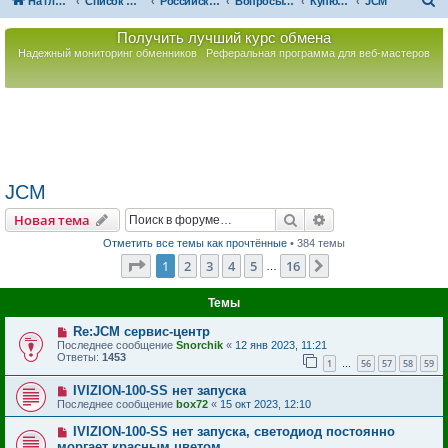
П
На главную
Список форумов
Российская Ассоциация Развития Игорного Бизнеса
Вопросы по игорному оборудованию
Купюроприемники
JCM
о
Получить лучший курс обмена
и
Надежный мониторинг обменников
Реферальная программа для веб-мастеров
с
к
JCM
Поиск
Расширенный пои
Новая тема
Отметить все темы как прочтённые
• 384 темы
Страница
1
из
16
1
2
3
4
5
16
След.
…
Темы
Re:JCM сервис-центр
Последнее сообщение
Snorchik
«
12 янв 2023, 11:21
Ответы:
1453
1
56
57
58
59
…
IVIZION-100-SS нет запуска
Последнее сообщение
box72
«
15 окт 2023, 12:10
IVIZION-100-SS нет запуска, светодиод постоянно
моргает красным цветом.