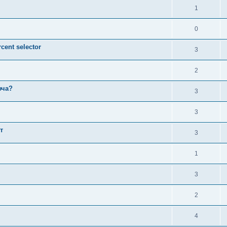
1
0
ent selector
3
2
юча?
3
3
т
3
1
3
2
4