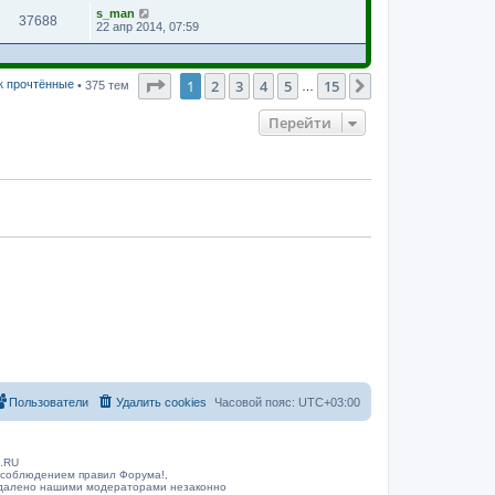
s_man
37688
22 апр 2014, 07:59
Страница
1
из
15
1
2
3
4
5
15
След.
к прочтённые
• 375 тем
…
Перейти
Пользователи
Удалить cookies
Часовой пояс:
UTC+03:00
B.RU
 соблюдением правил Форума!,
 удалено нашими модераторами незаконно