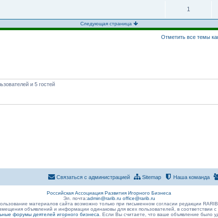
1
Следующая страница
Отметить все темы ка
ьзователей и 5 гостей
Связаться с администрацией
Sitemap
Наша команда
Российская Ассоциация Развития Игорного Бизнеса
Эл. почта:
admin@rarib.ru
office@rarib.ru
ользование материалов сайта возможно только при письменном согласии редакции RARI
змещения объявлений и информации одинаковы для всех пользователей, в соответствии с
ные форумы деятелей игорного бизнеса
. Если Вы считаете, что ваше объявление было