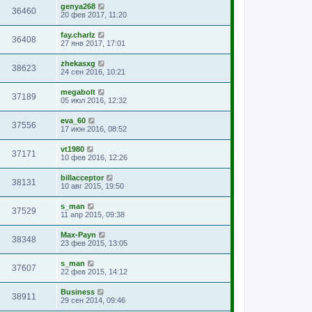
genya268
36460
20 фев 2017, 11:20
fay.charlz
36408
27 янв 2017, 17:01
zhekasxg
38623
24 сен 2016, 10:21
megabolt
37189
05 июл 2016, 12:32
eva_60
37556
17 июн 2016, 08:52
vt1980
37171
10 фев 2016, 12:26
billacceptor
38131
10 авг 2015, 19:50
s_man
37529
11 апр 2015, 09:38
Max-Payn
38348
23 фев 2015, 13:05
s_man
37607
22 фев 2015, 14:12
Business
38911
29 сен 2014, 09:46