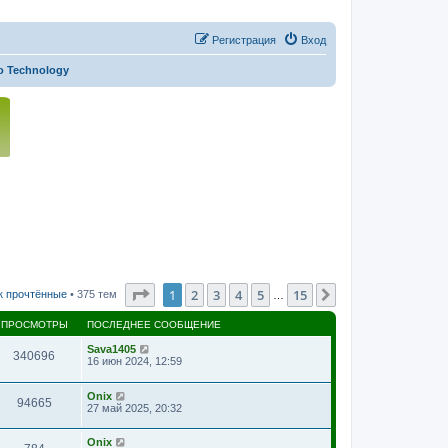
Регистрация
Вход
o Technology
Страница
1
из
15
1
2
3
4
5
15
След.
к прочтённые
• 375 тем
…
ПРОСМОТРЫ
ПОСЛЕДНЕЕ СООБЩЕНИЕ
Sava1405
340696
16 июн 2024, 12:59
Onix
94665
27 май 2025, 20:32
Onix