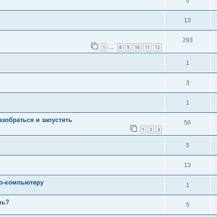
0
13
293
1
8
9
10
11
12
…
1
3
1
зобраться и запустить
56
1
2
3
5
13
то-компьютеру
1
чь?
5