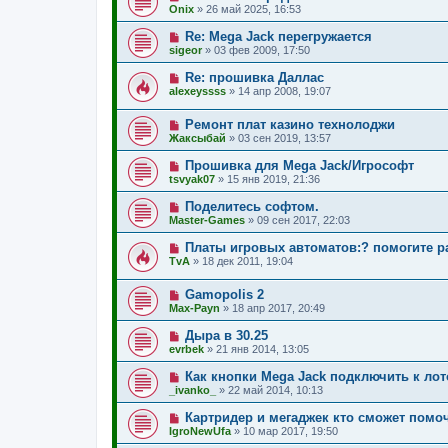
Onix
»
26 май 2025, 16:53
Re: Mega Jack перегружается
sigeor
»
03 фев 2009, 17:50
Re: прошивка Даллас
alexeyssss
»
14 апр 2008, 19:07
Ремонт плат казино технолоджи
Жаксыбай
»
03 сен 2019, 13:57
Прошивка для Mega Jack/Игрософт
tsvyak07
»
15 янв 2019, 21:36
Поделитесь софтом.
Master-Games
»
09 сен 2017, 22:03
Платы игровых автоматов:? помогите ра
TvA
»
18 дек 2011, 19:04
Gamopolis 2
Max-Payn
»
18 апр 2017, 20:49
Дыра в 30.25
evrbek
»
21 янв 2014, 13:05
Как кнопки Mega Jack подключить к ло
_ivanko_
»
22 май 2014, 10:13
Картридер и мегаджек кто сможет помо
IgroNewUfa
»
10 мар 2017, 19:50