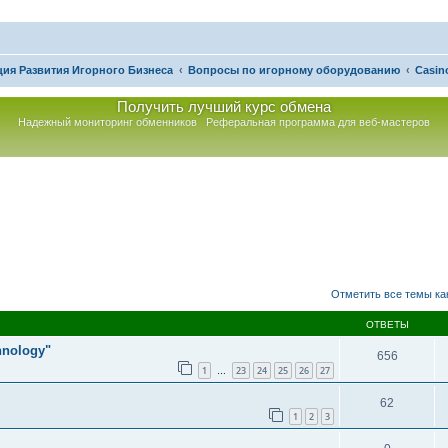
ия Развития Игорного Бизнеса
Вопросы по игорному оборудованию
Casin
Получить лучший курс обмена
Надежный мониторинг обменников
Реферальная программа для веб-мастеров
асширенный поиск
Отметить все темы ка
ОТВЕТЫ
hnology"
656
1
23
24
25
26
27
…
62
1
2
3