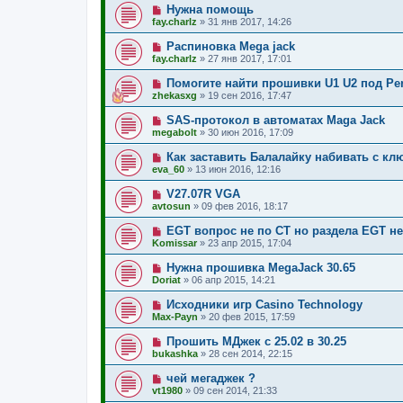
Нужна помощь
fay.charlz
»
31 янв 2017, 14:26
Распиновка Mega jack
fay.charlz
»
27 янв 2017, 17:01
Помогите найти прошивки U1 U2 под Perc
zhekasxg
»
19 сен 2016, 17:47
SAS-протокол в автоматах Maga Jack
megabolt
»
30 июн 2016, 17:09
Как заставить Балалайку набивать с кл
eva_60
»
13 июн 2016, 12:16
V27.07R VGA
avtosun
»
09 фев 2016, 18:17
EGT вопрос не по СТ но раздела EGT не
Komissar
»
23 апр 2015, 17:04
Нужна прошивка MegaJack 30.65
Doriat
»
06 апр 2015, 14:21
Исходники игр Casino Technology
Max-Payn
»
20 фев 2015, 17:59
Прошить МДжек с 25.02 в 30.25
bukashka
»
28 сен 2014, 22:15
чей мегаджек ?
vt1980
»
09 сен 2014, 21:33