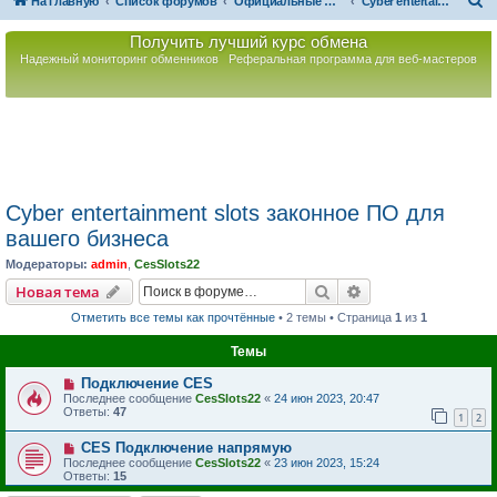
П
На главную
Список форумов
Официальные Форумы Партнёров РАРИБ
Cyber entertainment slots законное ПО для вашего бизнеса
о
Получить лучший курс обмена
и
Надежный мониторинг обменников
Реферальная программа для веб-мастеров
с
к
Cyber entertainment slots законное ПО для
вашего бизнеса
Модераторы:
admin
,
CesSlots22
Поиск
Расширенный пои
Новая тема
Отметить все темы как прочтённые
• 2 темы • Страница
1
из
1
Темы
Подключение CES
Последнее сообщение
CesSlots22
«
24 июн 2023, 20:47
Ответы:
47
1
2
CES Подключение напрямую
Последнее сообщение
CesSlots22
«
23 июн 2023, 15:24
Ответы:
15