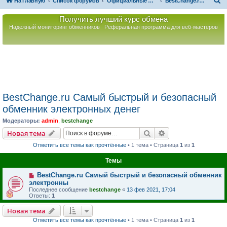
П
На главную
Список форумов
Официальные Форумы Партнёров РАРИБ
BestChange.ru Самый быстрый и безопасный обменник электронных денег
о
Получить лучший курс обмена
и
Надежный мониторинг обменников
Реферальная программа для веб-мастеров
с
к
BestChange.ru Самый быстрый и безопасный
обменник электронных денег
Модераторы:
admin
,
bestchange
Поиск
Расширенный пои
Новая тема
Отметить все темы как прочтённые
• 1 тема • Страница
1
из
1
Темы
BestChange.ru Самый быстрый и безопасный обменник
электронны
Последнее сообщение
bestchange
«
13 фев 2021, 17:04
Ответы:
1
Новая тема
Отметить все темы как прочтённые
• 1 тема • Страница
1
из
1