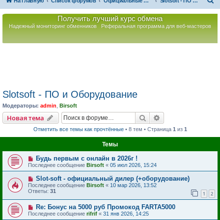
П
На главную
Список форумов
Официальные Форумы Партнёров РАРИБ
Slotsoft - ПО и Оборудование
о
Получить лучший курс обмена
и
Надежный мониторинг обменников
Реферальная программа для веб-мастеров
с
к
Slotsoft - ПО и Оборудование
Модераторы:
admin
,
Birsoft
Поиск
Расширенный пои
Новая тема
Отметить все темы как прочтённые
• 8 тем • Страница
1
из
1
Темы
Будь первым с онлайн в 2026г !
Последнее сообщение
Birsoft
«
05 июл 2026, 15:24
Slot-soft - официальный дилер (+оборудование)
Последнее сообщение
Birsoft
«
10 мар 2026, 13:52
Ответы:
31
1
2
Re: Бонус на 5000 руб Промокод FARTA5000
Последнее сообщение
rifrif
«
31 янв 2026, 14:25