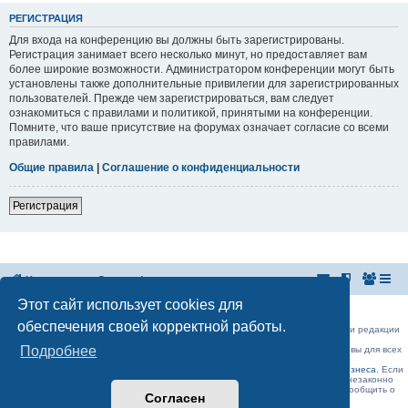
РЕГИСТРАЦИЯ
Для входа на конференцию вы должны быть зарегистрированы.
Регистрация занимает всего несколько минут, но предоставляет вам
более широкие возможности. Администратором конференции могут быть
установлены также дополнительные привилегии для зарегистрированных
пользователей. Прежде чем зарегистрироваться, вам следует
ознакомиться с правилами и политикой, принятыми на конференции.
Помните, что ваше присутствие на форумах означает согласие со всеми
правилами.
Общие правила
|
Соглашение о конфиденциальности
Регистрация
На главную
Список форумов
Этот сайт использует cookies для
Российская Ассоциация Развития Игорного Бизнеса
Эл. почта:
admin@rarib.ru
office@rarib.ru
обеспечения своей корректной работы.
использование материалов сайта возможно только при письменном согласии редакции
RARIB.RU
Подробнее
На нашем портале правила размещения объявлений и информации одинаковы для всех
пользователей, в соответствии с соблюдением правил Форума!,
за исключением блока Форума:
Официальные форумы деятелей игорного бизнеса
. Если
Вы считаете, что ваше объявление было удалено нашими модераторами незаконно
(а объявление было размещено без нарушений правил Форума) , просьба сообщить о
Согласен
данном факте на
admin@rarib.ru
office@rarib.ru