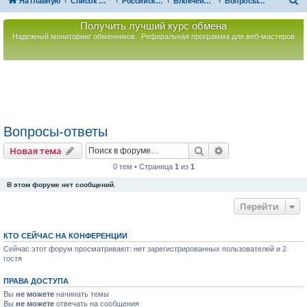
П
На главную
Список форумов
Российская Ассоциация Развития Игорного Бизнеса
Блокчейн. Децентрализованное хранение данных
Вопросы-ответы
о
Получить лучший курс обмена
и
Надежный мониторинг обменников
Реферальная программа для веб-мастеров
с
к
Вопросы-ответы
Поиск
Расширенный пои
Новая тема
0 тем • Страница
1
из
1
В этом форуме нет сообщений.
Перейти
КТО СЕЙЧАС НА КОНФЕРЕНЦИИ
Сейчас этот форум просматривают: нет зарегистрированных пользователей и 2
гостя
ПРАВА ДОСТУПА
Вы
не можете
начинать темы
Вы
не можете
отвечать на сообщения