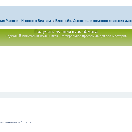
ия Развития Игорного Бизнеса
Блокчейн. Децентрализованное хранение дан
Получить лучший курс обмена
Надежный мониторинг обменников
Реферальная программа для веб-мастеров
асширенный поиск
ьзователей и 1 гость