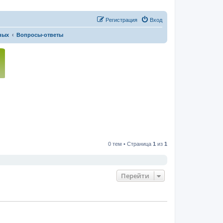
Регистрация
Вход
ных
Вопросы-ответы
0 тем • Страница
1
из
1
Перейти