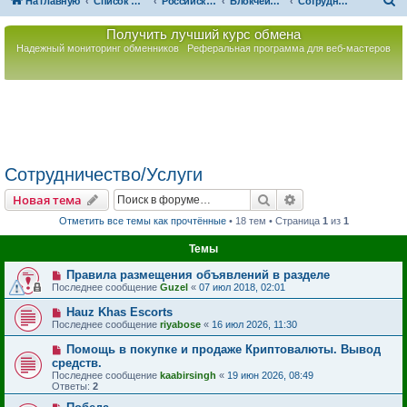
П
На главную
Список форумов
Российская Ассоциация Развития Игорного Бизнеса
Блокчейн. Децентрализованное хранение данных
Сотрудничество/Услуги
о
Получить лучший курс обмена
и
Надежный мониторинг обменников
Реферальная программа для веб-мастеров
с
к
Сотрудничество/Услуги
Поиск
Расширенный пои
Новая тема
Отметить все темы как прочтённые
• 18 тем • Страница
1
из
1
Темы
Правила размещения объявлений в разделе
Последнее сообщение
Guzel
«
07 июл 2018, 02:01
Hauz Khas Escorts
Последнее сообщение
riyabose
«
16 июл 2026, 11:30
Помощь в покупке и продаже Криптовалюты. Вывод
средств.
Последнее сообщение
kaabirsingh
«
19 июн 2026, 08:49
Ответы:
2