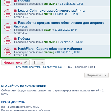
Победа
Последнее сообщение
super2341
«
14 май 2021, 22:08
Leader Coin - система облачного майнига
Последнее сообщение
criptik
«
14 апр 2021, 14:09
Ответы:
12
Разработка программного обеспечения для игорного
бизнеса.
Последнее сообщение
Slavin
«
17 дек 2020, 10:44
Ответы:
1
Победа
Последнее сообщение
super2341
«
20 окт 2020, 13:30
HashFlare - Сервис облачного майнинга
Последнее сообщение
manmig
«
04 апр 2019, 11:08
Ответы:
3
Новая тема
Отметить все темы как прочтённые
• 18 тем • Страница
1
из
1
Перейти
КТО СЕЙЧАС НА КОНФЕРЕНЦИИ
Сейчас этот форум просматривают: нет зарегистрированных пользователей и 1
гость
ПРАВА ДОСТУПА
Вы
не можете
начинать темы
Вы
не можете
отвечать на сообщения