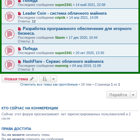
Победа
Последнее сообщение
super2341
«
14 май 2021, 22:08
Leader Coin - система облачного майнига
Последнее сообщение
criptik
«
14 апр 2021, 14:09
Ответы:
12
Разработка программного обеспечения для игорного
бизнеса.
Последнее сообщение
Slavin
«
17 дек 2020, 10:44
Ответы:
1
Победа
Последнее сообщение
super2341
«
20 окт 2020, 13:30
HashFlare - Сервис облачного майнинга
Последнее сообщение
manmig
«
04 апр 2019, 11:08
Ответы:
3
Новая тема
Отметить все темы как прочтённые
• 18 тем • Страница
1
из
1
Перейти
КТО СЕЙЧАС НА КОНФЕРЕНЦИИ
Сейчас этот форум просматривают: нет зарегистрированных пользователей и 2
гостя
ПРАВА ДОСТУПА
Вы
не можете
начинать темы
Вы
не можете
отвечать на сообщения