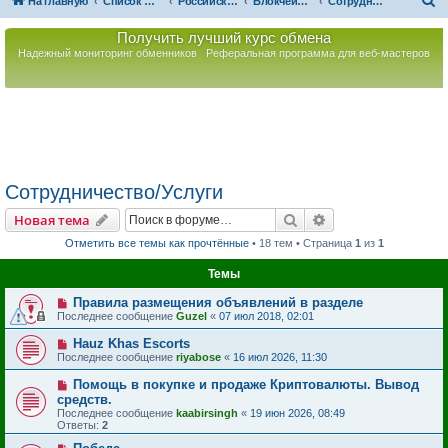
П
На главную
Список форумов
Российская Ассоциация Развития Игорного Бизнеса
Блокчейн. Децентрализованное хранение данных
Сотрудничество/Услуги
о
Получить лучший курс обмена
и
Надежный мониторинг обменников
Реферальная программа для веб-мастеров
с
к
Сотрудничество/Услуги
Поиск
Расширенный пои
Новая тема
Отметить все темы как прочтённые
• 18 тем • Страница
1
из
1
Темы
Правила размещения объявлений в разделе
Последнее сообщение
Guzel
«
07 июл 2018, 02:01
Hauz Khas Escorts
Последнее сообщение
riyabose
«
16 июл 2026, 11:30
Помощь в покупке и продаже Криптовалюты. Вывод
средств.
Последнее сообщение
kaabirsingh
«
19 июн 2026, 08:49
Ответы:
2