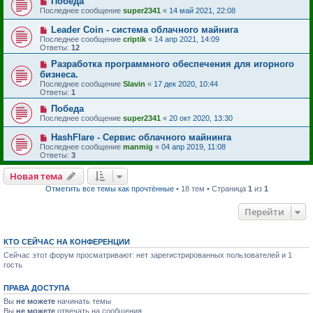
Победа
Последнее сообщение
super2341
«
14 май 2021, 22:08
Leader Coin - система облачного майнига
Последнее сообщение
criptik
«
14 апр 2021, 14:09
Ответы:
12
Разработка программного обеспечения для игорного
бизнеса.
Последнее сообщение
Slavin
«
17 дек 2020, 10:44
Ответы:
1
Победа
Последнее сообщение
super2341
«
20 окт 2020, 13:30
HashFlare - Сервис облачного майнинга
Последнее сообщение
manmig
«
04 апр 2019, 11:08
Ответы:
3
Новая тема
Отметить все темы как прочтённые
• 18 тем • Страница
1
из
1
Перейти
КТО СЕЙЧАС НА КОНФЕРЕНЦИИ
Сейчас этот форум просматривают: нет зарегистрированных пользователей и 1
гость
ПРАВА ДОСТУПА
Вы
не можете
начинать темы
Вы
не можете
отвечать на сообщения