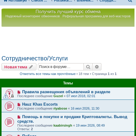
П
На главную
Список форумов
Российская Ассоциация Развития Игорного Бизнеса
Блокчейн. Децентрализованное хранение данных
Сотрудничество/Услуги
о
Получить лучший курс обмена
и
Надежный мониторинг обменников
Реферальная программа для веб-мастеров
с
к
Сотрудничество/Услуги
Поиск
Расширенный пои
Новая тема
Отметить все темы как прочтённые
• 18 тем • Страница
1
из
1
Темы
Правила размещения объявлений в разделе
Последнее сообщение
Guzel
«
07 июл 2018, 02:01
Hauz Khas Escorts
Последнее сообщение
riyabose
«
16 июл 2026, 11:30
Помощь в покупке и продаже Криптовалюты. Вывод
средств.
Последнее сообщение
kaabirsingh
«
19 июн 2026, 08:49
Ответы:
2