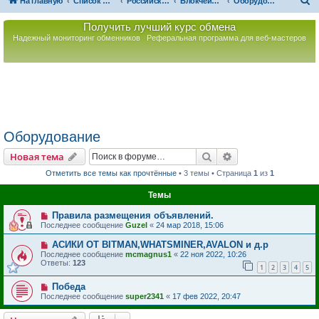
П
На главную
Список форумов
Российская Ассоциация Развития Игорного Бизнеса
Блокчейн. Децентрализованное хранение данных
Оборудование
о
Получить лучший курс обмена
и
Надежный мониторинг обменников
Реферальная программа для веб-мастеров
с
к
Оборудование
Поиск
Расширенный пои
Новая тема
Отметить все темы как прочтённые
• 3 темы • Страница
1
из
1
Темы
Правила размещения объявлений.
Последнее сообщение
Guzel
«
24 мар 2018, 15:06
АСИКИ ОТ BITMAN,WHATSMINER,AVALON и д.р
Последнее сообщение
mcmagnus1
«
22 ноя 2022, 10:26
Ответы:
123
1
2
3
4
5
Победа
Последнее сообщение
super2341
«
17 фев 2022, 20:47