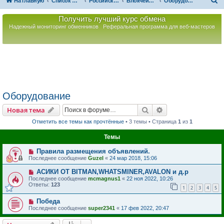
П
На главную
Список форумов
Российская Ассоциация Развития Игорного Бизнеса
Блокчейн. Децентрализованное хранение данных
Оборудование
о
Получить лучший курс обмена
и
Надежный мониторинг обменников
Реферальная программа для веб-мастеров
с
к
Оборудование
Поиск
Расширенный пои
Новая тема
Отметить все темы как прочтённые
• 3 темы • Страница
1
из
1
Темы
Правила размещения объявлений.
Последнее сообщение
Guzel
«
24 мар 2018, 15:06
АСИКИ ОТ BITMAN,WHATSMINER,AVALON и д.р
Последнее сообщение
mcmagnus1
«
22 ноя 2022, 10:26
Ответы:
123
1
2
3
4
5
Победа
Последнее сообщение
super2341
«
17 фев 2022, 20:47