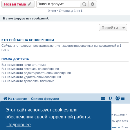
Поиск
Расширенный пои
Новая тема
0 тем • Страница
1
из
1
В этом форуме нет сообщений.
Перейти
КТО СЕЙЧАС НА КОНФЕРЕНЦИИ
Сейчас этот форум просматривают: нет зарегистрированных пользователей и 1
гость
ПРАВА ДОСТУПА
Вы
не можете
начинать темы
Вы
не можете
отвечать на сообщения
Вы
не можете
редактировать свои сообщения
Вы
не можете
удалять свои сообщения
Вы
не можете
добавлять вложения
На главную
Список форумов
Российская Ассоциация Развития Игорного Бизнеса
Этот сайт использует cookies для
Эл. почта:
admin@rarib.ru
office@rarib.ru
использование материалов сайта возможно только при письменном согласии редакции
обеспечения своей корректной работы.
RARIB.RU
На нашем портале правила размещения объявлений и информации одинаковы для всех
Подробнее
пользователей, в соответствии с соблюдением правил Форума!,
за исключением блока Форума:
Официальные форумы деятелей игорного бизнеса
. Если