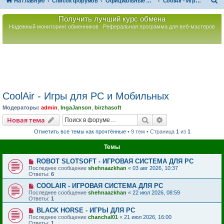
П
На главную
Список форумов
Официальные Форумы Партнёров РАРИБ
CoolAir - Игры для PC и Мобильных
о
Получить лучший курс обмена
и
Надежный мониторинг обменников
Реферальная программа для веб-мастеров
с
к
CoolAir - Игры для PC и Мобильных
Модераторы:
admin
,
IngaJanson
,
birzhasoft
Поиск
Расширенный пои
Новая тема
Отметить все темы как прочтённые
• 9 тем • Страница
1
из
1
Темы
ROBOT SLOTSOFT - ИГРОВАЯ СИСТЕМА ДЛЯ PC
Последнее сообщение
shehnaazkhan
«
03 авг 2026, 10:37
Ответы:
6
COOLAIR - ИГРОВАЯ СИСТЕМА ДЛЯ PC
Последнее сообщение
shehnaazkhan
«
22 июл 2026, 08:59
Ответы:
1
BLACK HORSE - ИГРЫ ДЛЯ PC
Последнее сообщение
chanchal01
«
21 июл 2026, 16:00
Ответы:
1