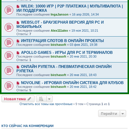
WILDX: 10000 ИГР | P2P ПЛАТЕЖКА | МУЛЬТИВАЛЮТА |
ИИ ПОДДЕРЖКА
Последнее сообщение
IngaJanson
«
16 апр 2026, 14:34
WEBSLOT - БРАУЗЕРНАЯ ВЕРСИЯ ДЛЯ PC И
МОБИЛЬНЫХ
Последнее сообщение
Alex111alex
«
19 ноя 2021, 10:21
Ответы:
7
ИНТЕГРАЦИЯ СЛОТОВ В ОНЛАЙН ПРОЕКТЫ
Последнее сообщение
birzhasoft
«
03 фев 2021, 19:38
APOLLO GAMES - ИГРЫ ДЛЯ PC И ТЕРМИНАЛОВ
Последнее сообщение
birzhasoft
«
20 янв 2021, 20:30
Ответы:
1
ОНЛАЙН РУЛЕТКА - ПНЕВМАТИЧЕСКАЯ ОНЛАЙН
РУЛЕТКА
Последнее сообщение
birzhasoft
«
20 янв 2021, 18:43
NOVOLINE - ИГРОВАЯ ОНЛАЙН СИСТЕМА ДЛЯ КЛУБОВ
Последнее сообщение
birzhasoft
«
20 янв 2021, 18:42
Ответы:
5
Новая тема
Отметить все темы как прочтённые
• 9 тем • Страница
1
из
1
Перейти
КТО СЕЙЧАС НА КОНФЕРЕНЦИИ