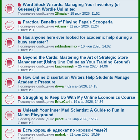
Word-Stock Wizards: Managing Your Inventory (of
Guesses) in Wordle Unlimited
Последнее сообщение
28maia
«
18 июн 2026, 11:52
Practical Benefits of Playing Papa's Scooperia
Последнее сообщение
vikram
«
11 июн 2026, 11:24
Ответы:
3
Has anyone here ever looked for academic help during a
busy semester?
Последнее сообщение
rakhisharmax
«
10 июн 2026, 14:02
Ответы:
1
Beyond the Cards: Mastering the Art of Strategic Store
Management (Using Uno Online as Your Training Ground)
Последнее сообщение
kaabirsingh
«
25 май 2026, 14:06
Ответы:
1
How Online Dissertation Writers Help Students Manage
Academic Pressure
Последнее сообщение
divya
«
02 май 2026, 14:15
Ответы:
1
Struggling to Keep Up With My Online Economics Course
Последнее сообщение
EricaCarl
«
19 мар 2026, 14:34
Unleash Your Inner Mad Scientist: A Guide to Fun in
Melon Playground
Последнее сообщение
preeti
«
11 мар 2026, 15:56
Ответы:
1
Есть хороший адвокат по игровой теме?!
Последнее сообщение
mahak
«
21 фев 2026, 10:59
Ответы:
1