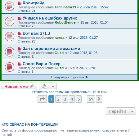
Холитрейд
Последнее сообщение
Terminator13
«
25 сен 2018, 15:42
Ответы:
21
Учимся на ошибках других
Последнее сообщение
RobotBender
«
15 авг 2018, 01:04
Ответы:
7
Вот вам 171.3
Последнее сообщение
ramss
«
12 июл 2018, 01:27
Ответы:
23
Зал с игровыми автоматами
Последнее сообщение
Guzel
«
12 июл 2018, 01:26
Ответы:
2
Спорт Бар и Покер
Последнее сообщение
Guzel
«
16 янв 2018, 22:01
Ответы:
1
Следующая страница
Новая тема
Отметить все темы как прочтённые
• 1518 тем
Страница
1
из
61
1
2
3
4
5
61
След.
…
Перейти
КТО СЕЙЧАС НА КОНФЕРЕНЦИИ
Сейчас этот форум просматривают: нет зарегистрированных пользователей и 7
гостей