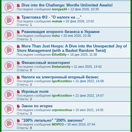
Dive into the Challenge: Wordle Unlimited Awaits!
Последнее сообщение
ivorypa34
«
12 фев 2026, 10:39
Трактовка ФЗ - "О налоге на ..."
Последнее сообщение
mahak
«
03 фев 2026, 13:02
Ответы:
1
Реанимация игорного бизнеса в Украине
Последнее сообщение
rishu
«
20 янв 2026, 10:38
Ответы:
1
More Than Just Hoops: A Dive into the Unexpected Joy of
Store Management (with a Basket Random Twist)
Последнее сообщение
EthelDilly
«
18 дек 2025, 11:38
Финансовый мониторинг
Последнее сообщение
Dedanatoliy
«
11 июл 2025, 14:42
Ответы:
8
Налоги на электронный игорный бизнес
Последнее сообщение
igorKostikov
«
21 фев 2022, 14:08
Ответы:
2
Игровые поля
Последнее сообщение
igorKostikov
«
21 фев 2022, 14:07
Ответы:
2
Закон по игорке
Последнее сообщение
urpomoshua
«
15 июл 2021, 14:05
Ответы:
3
"100% легально" "200% законно"
Последнее сообщение
MOPO3
«
30 июл 2019, 07:44
Ответы:
8