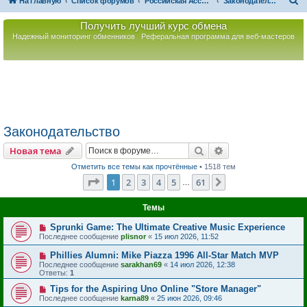
П
На главную
Список форумов
Российская Ассоциация Развития Игорного Бизнеса
Законодательство
о
Получить лучший курс обмена
и
Надежный мониторинг обменников
Реферальная программа для веб-мастеров
с
к
Законодательство
Поиск
Расширенный пои
Новая тема
Отметить все темы как прочтённые
• 1518 тем
Страница
1
из
61
1
2
3
4
5
61
След.
…
Темы
Sprunki Game: The Ultimate Creative Music Experience
Последнее сообщение
plisnor
«
15 июл 2026, 11:52
Phillies Alumni: Mike Piazza 1996 All-Star Match MVP
Последнее сообщение
sarakhan69
«
14 июл 2026, 12:38
Ответы:
1
Tips for the Aspiring Uno Online "Store Manager"
Последнее сообщение
karna89
«
25 июн 2026, 09:46