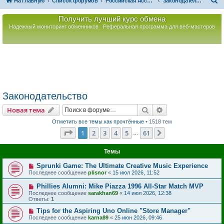
П
На главную
Список форумов
Российская Ассоциация Развития Игорного Бизнеса
Законодательство
о
Получить лучший курс обмена
и
Надежный мониторинг обменников
Реферальная программа для веб-мастеров
с
к
Законодательство
Поиск
Расширенный пои
Новая тема
Отметить все темы как прочтённые
• 1518 тем
Страница
1
из
61
1
2
3
4
5
61
След.
…
Темы
Sprunki Game: The Ultimate Creative Music Experience
Последнее сообщение
plisnor
«
15 июл 2026, 11:52
Phillies Alumni: Mike Piazza 1996 All-Star Match MVP
Последнее сообщение
sarakhan69
«
14 июл 2026, 12:38
Ответы:
1
Tips for the Aspiring Uno Online "Store Manager"
Последнее сообщение
karna89
«
25 июн 2026, 09:46