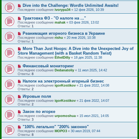
Dive into the Challenge: Wordle Unlimited Awaits!
Последнее сообщение
ivorypa34
«
12 фев 2026, 10:39
Трактовка ФЗ - "О налоге на ..."
Последнее сообщение
mahak
«
03 фев 2026, 13:02
Ответы:
1
Реанимация игорного бизнеса в Украине
Последнее сообщение
rishu
«
20 янв 2026, 10:38
Ответы:
1
More Than Just Hoops: A Dive into the Unexpected Joy of
Store Management (with a Basket Random Twist)
Последнее сообщение
EthelDilly
«
18 дек 2025, 11:38
Финансовый мониторинг
Последнее сообщение
Dedanatoliy
«
11 июл 2025, 14:42
Ответы:
8
Налоги на электронный игорный бизнес
Последнее сообщение
igorKostikov
«
21 фев 2022, 14:08
Ответы:
2
Игровые поля
Последнее сообщение
igorKostikov
«
21 фев 2022, 14:07
Ответы:
2
Закон по игорке
Последнее сообщение
urpomoshua
«
15 июл 2021, 14:05
Ответы:
3
"100% легально" "200% законно"
Последнее сообщение
MOPO3
«
30 июл 2019, 07:44
Ответы:
8