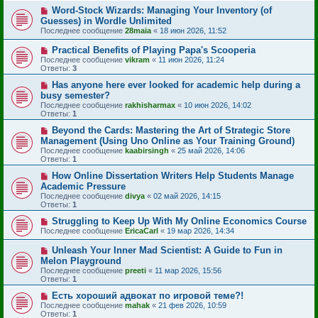
Word-Stock Wizards: Managing Your Inventory (of
Guesses) in Wordle Unlimited
Последнее сообщение
28maia
«
18 июн 2026, 11:52
Practical Benefits of Playing Papa's Scooperia
Последнее сообщение
vikram
«
11 июн 2026, 11:24
Ответы:
3
Has anyone here ever looked for academic help during a
busy semester?
Последнее сообщение
rakhisharmax
«
10 июн 2026, 14:02
Ответы:
1
Beyond the Cards: Mastering the Art of Strategic Store
Management (Using Uno Online as Your Training Ground)
Последнее сообщение
kaabirsingh
«
25 май 2026, 14:06
Ответы:
1
How Online Dissertation Writers Help Students Manage
Academic Pressure
Последнее сообщение
divya
«
02 май 2026, 14:15
Ответы:
1
Struggling to Keep Up With My Online Economics Course
Последнее сообщение
EricaCarl
«
19 мар 2026, 14:34
Unleash Your Inner Mad Scientist: A Guide to Fun in
Melon Playground
Последнее сообщение
preeti
«
11 мар 2026, 15:56
Ответы:
1
Есть хороший адвокат по игровой теме?!
Последнее сообщение
mahak
«
21 фев 2026, 10:59
Ответы:
1