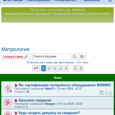
П
На главную
Список форумов
Российская Ассоциация Развития Игорного Бизнеса
Метрология
о
Получить лучший курс обмена
и
Надежный мониторинг обменников
Реферальная программа для веб-мастеров
с
к
Метрология
Поиск
Расширенный пои
Новая тема
Отметить все темы как прочтённые
• 191 тема
Страница
1
из
8
1
2
3
4
5
8
След.
…
Темы
Re: сертификация лотерейного оборудования ВНИИМС
Последнее сообщение
Alex17
«
23 июл 2009, 15:10
Ответы:
35
1
2
Красивое свидание
Последнее сообщение
Marggo
«
20 сен 2025, 16:00
Ответы:
1
Куда сводить девушку на свидание?