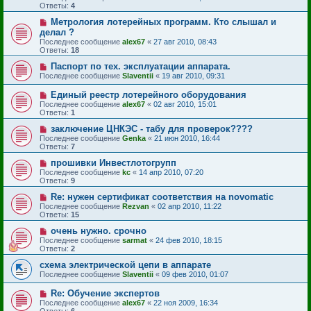
Ответы:
4
Метрология лотерейных программ. Кто слышал и
делал ?
Последнее сообщение
alex67
«
27 авг 2010, 08:43
Ответы:
18
Паспорт по тех. эксплуатации аппарата.
Последнее сообщение
Slaventii
«
19 авг 2010, 09:31
Единый реестр лотерейного оборудования
Последнее сообщение
alex67
«
02 авг 2010, 15:01
Ответы:
1
заключение ЦНКЭС - табу для проверок????
Последнее сообщение
Genka
«
21 июн 2010, 16:44
Ответы:
7
прошивки Инвестлотогрупп
Последнее сообщение
kc
«
14 апр 2010, 07:20
Ответы:
9
Re: нужен сертификат соответствия на novomatic
Последнее сообщение
Rezvan
«
02 апр 2010, 11:22
Ответы:
15
очень нужно. срочно
Последнее сообщение
sarmat
«
24 фев 2010, 18:15
Ответы:
2
схема электрической цепи в аппарате
Последнее сообщение
Slaventii
«
09 фев 2010, 01:07
Re: Обучение экспертов
Последнее сообщение
alex67
«
22 ноя 2009, 16:34
Ответы:
6