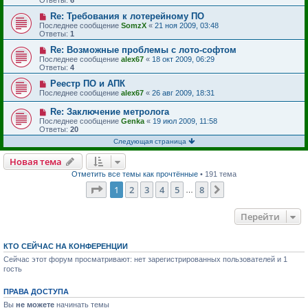
Re: Требования к лотерейному ПО
Последнее сообщение
SomzX
«
21 ноя 2009, 03:48
Ответы:
1
Re: Возможные проблемы с лото-софтом
Последнее сообщение
alex67
«
18 окт 2009, 06:29
Ответы:
4
Реестр ПО и АПК
Последнее сообщение
alex67
«
26 авг 2009, 18:31
Re: Заключение метролога
Последнее сообщение
Genka
«
19 июл 2009, 11:58
Ответы:
20
Следующая страница
Новая тема
Отметить все темы как прочтённые
• 191 тема
Страница
1
из
8
1
2
3
4
5
8
След.
…
Перейти
КТО СЕЙЧАС НА КОНФЕРЕНЦИИ
Сейчас этот форум просматривают: нет зарегистрированных пользователей и 1
гость
ПРАВА ДОСТУПА
Вы
не можете
начинать темы