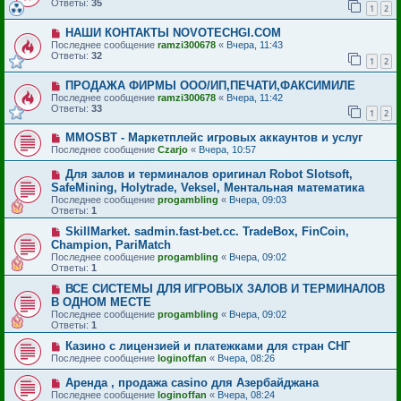
Ответы:
35
1
2
НАШИ КОНТАКТЫ NOVOTECHGI.COM
Последнее сообщение
ramzi300678
«
Вчера, 11:43
Ответы:
32
1
2
ПРОДАЖА ФИРМЫ ООО/ИП,ПЕЧАТИ,ФАКСИМИЛЕ
Последнее сообщение
ramzi300678
«
Вчера, 11:42
Ответы:
33
1
2
MMOSBT - Маркетплейс игровых аккаунтов и услуг
Последнее сообщение
Czarjo
«
Вчера, 10:57
Для залов и терминалов оригинал Robot Slotsoft,
SafeMining, Holytrade, Veksel, Ментальная математика
Последнее сообщение
progambling
«
Вчера, 09:03
Ответы:
1
SkillMarket. sadmin.fast-bet.cc. TradeBox, FinCoin,
Champion, PariMatch
Последнее сообщение
progambling
«
Вчера, 09:02
Ответы:
1
ВСЕ СИСТЕМЫ ДЛЯ ИГРОВЫХ ЗАЛОВ И ТЕРМИНАЛОВ
В ОДНОМ МЕСТЕ
Последнее сообщение
progambling
«
Вчера, 09:02
Ответы:
1
Казино с лицензией и платежками для стран СНГ
Последнее сообщение
loginoffan
«
Вчера, 08:26
Аренда , продажа casino для Азербайджана
Последнее сообщение
loginoffan
«
Вчера, 08:24