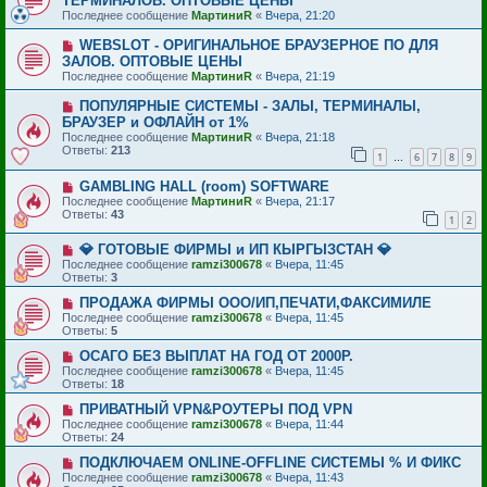
ТЕРМИНАЛОВ. ОПТОВЫЕ ЦЕНЫ
Последнее сообщение
МартиниR
«
Вчера, 21:20
WEBSLOT - ОРИГИНАЛЬНОЕ БРАУЗЕРНОЕ ПО ДЛЯ
ЗАЛОВ. ОПТОВЫЕ ЦЕНЫ
Последнее сообщение
МартиниR
«
Вчера, 21:19
ПОПУЛЯРНЫЕ СИСТЕМЫ - ЗАЛЫ, ТЕРМИНАЛЫ,
БРАУЗЕР и ОФЛАЙН от 1%
Последнее сообщение
МартиниR
«
Вчера, 21:18
Ответы:
213
1
6
7
8
9
…
GAMBLING HALL (room) SOFTWARE
Последнее сообщение
МартиниR
«
Вчера, 21:17
Ответы:
43
1
2
💎 ГОТОВЫЕ ФИРМЫ и ИП КЫРГЫЗСТАН 💎
Последнее сообщение
ramzi300678
«
Вчера, 11:45
Ответы:
3
ПРОДАЖА ФИРМЫ ООО/ИП,ПЕЧАТИ,ФАКСИМИЛЕ
Последнее сообщение
ramzi300678
«
Вчера, 11:45
Ответы:
5
ОСАГО БЕЗ ВЫПЛАТ НА ГОД ОТ 2000Р.
Последнее сообщение
ramzi300678
«
Вчера, 11:45
Ответы:
18
ПРИВАТНЫЙ VPN&РОУТЕРЫ ПОД VPN
Последнее сообщение
ramzi300678
«
Вчера, 11:44
Ответы:
24
ПОДКЛЮЧАЕМ ONLINE-OFFLINE СИСТЕМЫ % И ФИКС
Последнее сообщение
ramzi300678
«
Вчера, 11:43