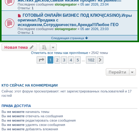
жестких дисков,самый низкий процент на рынке!!!!
Последнее сообщение
slotagregator
«
05 авг 2026, 23:04
Ответы:
1
ГОТОВЫЙ ОНЛАЙН БИЗНЕС ПОД КЛЮЧ(CASINO).Игры
оригинал.Продажа с
исходником,Сотрудничество,Аренда!!!Любое ГЕО
Последнее сообщение
slotagregator
«
05 авг 2026, 23:03
Ответы:
1
Следующая страница
Новая тема
Отметить все темы как прочтённые
• 2542 темы
Страница
1
из
102
1
2
3
4
5
102
След.
…
Перейти
КТО СЕЙЧАС НА КОНФЕРЕНЦИИ
Сейчас этот форум просматривают: нет зарегистрированных пользователей и 17
гостей
ПРАВА ДОСТУПА
Вы
не можете
начинать темы
Вы
не можете
отвечать на сообщения
Вы
не можете
редактировать свои сообщения
Вы
не можете
удалять свои сообщения
Вы
не можете
добавлять вложения