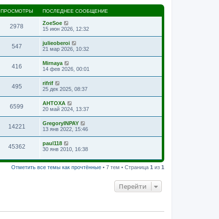
ПРОСМОТРЫ
ПОСЛЕДНЕЕ СООБЩЕНИЕ
ZoeSoe
2978
15 июн 2026, 12:32
julieoberoi
547
21 мар 2026, 10:32
Mirnaya
416
14 фев 2026, 00:01
rifrif
495
25 дек 2025, 08:37
AHTOXA
6599
20 май 2024, 13:37
GregoryINPAY
14221
13 янв 2022, 15:46
paul118
45362
30 янв 2010, 16:38
Отметить все темы как прочтённые
• 7 тем • Страница
1
из
1
Перейти