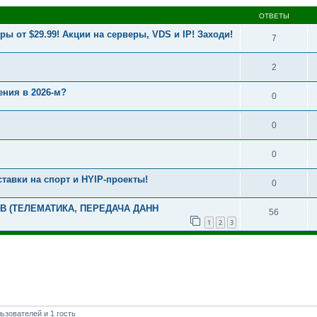
ОТВЕТЫ
еры от $29.99! Акции на серверы, VDS и IP! Заходи!
7
2
ения в 2026-м?
0
0
0
ставки на спорт и HYIP-проекты!
0
В (ТЕЛЕМАТИКА, ПЕРЕДАЧА ДАНН
56
1
2
3
ьзователей и 1 гость