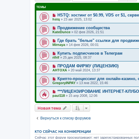
ТЕМЫ
HSTQ: хостинг от $0.99, VDS от $1, cерв
hstq
»
23 авг 2025, 13:02
Продвижение сообщества
KateDunce
»
02 фев 2026, 21:51
Где брать "белые" ссылки для продвиж
Mirnaya
»
14 фев 2026, 00:01
Купить подписчиков в Телеграм
rifrif
»
25 дек 2025, 08:37
ПРОДАМ ФИРМУ (ЛИЦЕНЗИЮ)
AHTOXA
»
20 май 2024, 13:37
Крипто-процессинг для онлайн-казино, 
GregoryINPAY
»
13 янв 2022, 15:46
***ЛИЦЕНЗИРОВАНИЕ ИНТЕРНЕТ-КЛУБО
paul118
»
15 апр 2008, 12:06
Новая тема
Вернуться к списку форумов
КТО СЕЙЧАС НА КОНФЕРЕНЦИИ
Сейчас этот форум просматривают: нет зарегистрированных пол