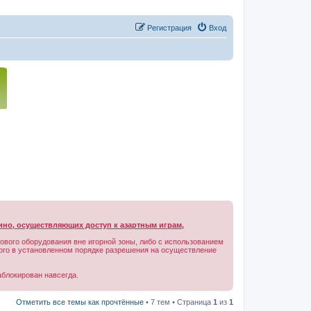
Регистрация
Вход
ино, осуществляющих доступ к азартным играм,
рового оборудования вне игорной зоны, либо с использованием
нного в установленном порядке разрешения на осуществление
аблокирован навсегда.
Отметить все темы как прочтённые
• 7 тем • Страница
1
из
1