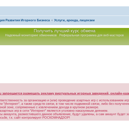
ия Развития Игорного Бизнеса
Услуги, аренда, лицензии
Получить лучший курс обмена
Надежный мониторинг обменников
Реферальная программа для веб-мастеров
 запрещается размещать рекламу виртуальных игорных заведений, онлайн-каз
тветственность за организацию и (или) проведение азартных игр с использованием иг
 "Интернет", а также средств связи, в том числе подвижной связи, либо без получе
орной зоне, сопряженные с извлечением дохода в крупном размере.
зартных игр в сети "Интернет" является уголовно наказуемым деянием.
аккаунта, разместившего данное объявление, будут удалены, а сам аккаунт будет з
осьбе, т.к. сайт контролирует РОСКОМНАДЗОР!
асширенный поиск