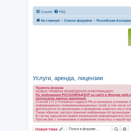
Ссылки
FAQ
На главную
Список форумов
Российская Ассоциац
Услуги, аренда, лицензии
Правила форума
НОВЫЕ ПРАВИЛА РАЗМЕЩЕНИЯ ИНФОРМАЦИИ!!!
По требованию РОСКОМНАДЗОР на сайте и Форуме rarib.ru
пропаганда данных заведений.
Статьей 171.2 Уголовного кодекса РФ установлена уголовная о
информационно-телекоммуникационных сетей, в том числе сети
деятельности по организации и проведению азартных игр в иг
Таким образом, распространение информации об организации а
В случае нарушения правил размещения информации все посты 
Просим Вас с пониманием и уважением отнестись к нашей пр
Поиск
Р
Новая тема