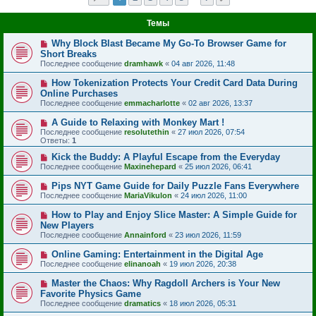
Темы
Why Block Blast Became My Go-To Browser Game for
Short Breaks
Последнее сообщение
dramhawk
«
04 авг 2026, 11:48
How Tokenization Protects Your Credit Card Data During
Online Purchases
Последнее сообщение
emmacharlotte
«
02 авг 2026, 13:37
A Guide to Relaxing with Monkey Mart !
Последнее сообщение
resolutethin
«
27 июл 2026, 07:54
Ответы:
1
Kick the Buddy: A Playful Escape from the Everyday
Последнее сообщение
Maxinehepard
«
25 июл 2026, 06:41
Pips NYT Game Guide for Daily Puzzle Fans Everywhere
Последнее сообщение
MariaVikulon
«
24 июл 2026, 11:00
How to Play and Enjoy Slice Master: A Simple Guide for
New Players
Последнее сообщение
Annainford
«
23 июл 2026, 11:59
Online Gaming: Entertainment in the Digital Age
Последнее сообщение
elinanoah
«
19 июл 2026, 20:38
Master the Chaos: Why Ragdoll Archers is Your New
Favorite Physics Game
Последнее сообщение
dramatics
«
18 июл 2026, 05:31