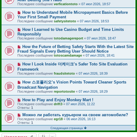
Последнее сообщение
verficationtoto
«
07 июл 2026, 18:57
How to Understand Mobile Micropayment Basics Before
Your First Small Payment
Последнее сообщение
safetysitetoto
«
07 июл 2026, 18:53
How I Learned to Use Casino Budget and Time Limits
Responsibly
Последнее сообщение
totodamagereport
«
07 июл 2026, 18:47
How the Future of Betting Safety Starts With the Latest Site
Fraud Signals Every Betting User Should Notice
Последнее сообщение
totoscamdamage
«
07 июл 2026, 18:41
How I Look Inside 더케이크’s Safer Toto Site Evaluation
Framework
Последнее сообщение
fraudsitetoto
«
07 июл 2026, 18:39
How 스포폴리오’s Vision Points Toward Cleaner Sports
Broadcast Navigation
Последнее сообщение
reportotosite
«
07 июл 2026, 18:29
How to Play and Enjoy Monkey Mart !
Последнее сообщение
drift3
«
07 июл 2026, 11:22
Ответы:
1
Можно ли работать курьером на своем автомобиле?
Последнее сообщение
egr18
«
06 июл 2026, 16:13
Ответы:
1
Следующая страница