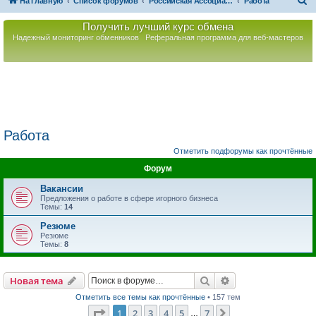
П
На главную
Список форумов
Российская Ассоциация Развития Игорного Бизнеса
Работа
о
Получить лучший курс обмена
и
Надежный мониторинг обменников
Реферальная программа для веб-мастеров
с
к
Работа
Отметить подфорумы как прочтённые
Форум
Вакансии
Предложения о работе в сфере игорного бизнеса
Темы:
14
Резюме
Резюме
Темы:
8
Поиск
Расширенный пои
Новая тема
Отметить все темы как прочтённые
• 157 тем
Страница
1
из
7
1
2
3
4
5
7
След.
…