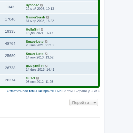
riyabose
1343
22 май 2026, 10:13
GamerSersh
17046
31 мар 2023, 16:22
HollaGirl
19335
18 дек 2021, 16:47
Smart-Loto
48764
20 янв 2021, 21:13
Smart-Loto
25680
14 ноя 2013, 13:52
Дмиртий Н
26738
14 фев 2013, 14:41
Guzel
26274
05 ноя 2012, 11:25
Отметить все темы как прочтённые
• 8 тем • Страница
1
из
1
Перейти