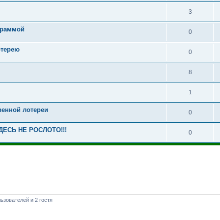
3
граммой
0
лотерею
0
8
1
венной лотереи
0
ДЕСЬ НЕ РОСЛОТО!!!
0
ьзователей и 2 гостя