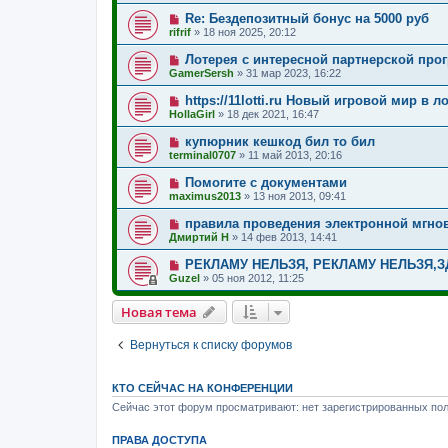
Re: Бездепозитный бонус на 5000 руб
rifrif
»
18 ноя 2025, 20:12
Лотерея с интересной партнерской про
GamerSersh
»
31 мар 2023, 16:22
https://11lotti.ru Новый игровой мир в 
HollaGirl
»
18 дек 2021, 16:47
купюрник кешкод бил то бил
terminal0707
»
11 май 2013, 20:16
Помогите с документами
maximus2013
»
13 ноя 2013, 09:41
правила проведения электронной мгно
Дмиртий Н
»
14 фев 2013, 14:41
РЕКЛАМУ НЕЛЬЗЯ, РЕКЛАМУ НЕЛЬЗЯ,З
Guzel
»
05 ноя 2012, 11:25
Новая тема
Вернуться к списку форумов
КТО СЕЙЧАС НА КОНФЕРЕНЦИИ
Сейчас этот форум просматривают: нет зарегистрированных пол
ПРАВА ДОСТУПА