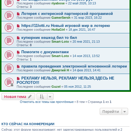
Последнее сообщение
riyabose
«
22 май 2026, 10:13
Ответы:
3
Лотерея с интересной партнерской программой
Последнее сообщение
GamerSersh
«
31 мар 2023, 16:22
https://11lotti.ru Новый игровой мир в лотерею
Последнее сообщение
HollaGirl
«
18 дек 2021, 16:47
купюрник кешкод бил то бил
Последнее сообщение
Smart-Loto
«
20 янв 2021, 21:13
Ответы:
8
Помогите с документами
Последнее сообщение
Smart-Loto
«
14 ноя 2013, 13:52
Ответы:
1
правила проведения электронной мгновенной лотереи
Последнее сообщение
Дмиртий Н
«
14 фев 2013, 14:41
РЕКЛАМУ НЕЛЬЗЯ, РЕКЛАМУ НЕЛЬЗЯ,ЗДЕСЬ НЕ
РОСЛОТО!!!
Последнее сообщение
Guzel
«
05 ноя 2012, 11:25
Новая тема
Отметить все темы как прочтённые
• 8 тем • Страница
1
из
1
Перейти
КТО СЕЙЧАС НА КОНФЕРЕНЦИИ
Сейчас этот форум просматривают: нет зарегистрированных пользователей и 2