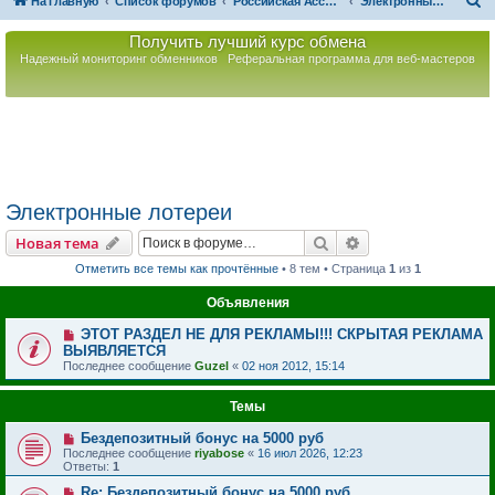
П
На главную
Список форумов
Российская Ассоциация Развития Игорного Бизнеса
Электронные лотереи
о
Получить лучший курс обмена
и
Надежный мониторинг обменников
Реферальная программа для веб-мастеров
с
к
Электронные лотереи
Поиск
Расширенный пои
Новая тема
Отметить все темы как прочтённые
• 8 тем • Страница
1
из
1
Объявления
ЭТОТ РАЗДЕЛ НЕ ДЛЯ РЕКЛАМЫ!!! СКРЫТАЯ РЕКЛАМА
ВЫЯВЛЯЕТСЯ
Последнее сообщение
Guzel
«
02 ноя 2012, 15:14
Темы
Бездепозитный бонус на 5000 руб
Последнее сообщение
riyabose
«
16 июл 2026, 12:23
Ответы:
1
Re: Бездепозитный бонус на 5000 руб