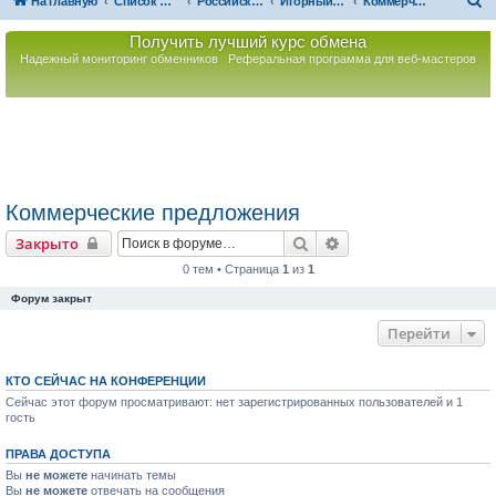
П
На главную
Список форумов
Российская Ассоциация Развития Игорного Бизнеса
Игорный бизнес зарубежом
Коммерческие предложения
о
Получить лучший курс обмена
и
Надежный мониторинг обменников
Реферальная программа для веб-мастеров
с
к
Коммерческие предложения
Поиск
Расширенный поиск
Закрыто
0 тем • Страница
1
из
1
Форум закрыт
Перейти
КТО СЕЙЧАС НА КОНФЕРЕНЦИИ
Сейчас этот форум просматривают: нет зарегистрированных пользователей и 1
гость
ПРАВА ДОСТУПА
Вы
не можете
начинать темы
Вы
не можете
отвечать на сообщения