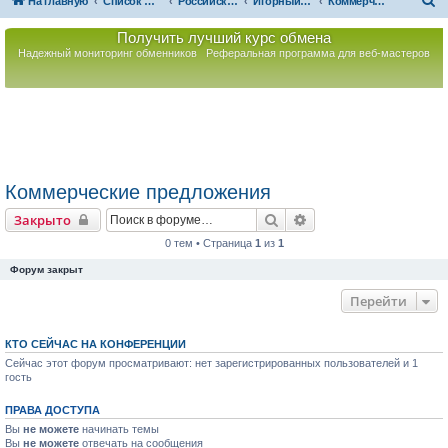
П
На главную
Список форумов
Российская Ассоциация Развития Игорного Бизнеса
Игорный бизнес зарубежом
Коммерческие предложения
о
Получить лучший курс обмена
и
Надежный мониторинг обменников
Реферальная программа для веб-мастеров
с
к
Коммерческие предложения
Поиск
Расширенный поиск
Закрыто
0 тем • Страница
1
из
1
Форум закрыт
Перейти
КТО СЕЙЧАС НА КОНФЕРЕНЦИИ
Сейчас этот форум просматривают: нет зарегистрированных пользователей и 1
гость
ПРАВА ДОСТУПА
Вы
не можете
начинать темы
Вы
не можете
отвечать на сообщения