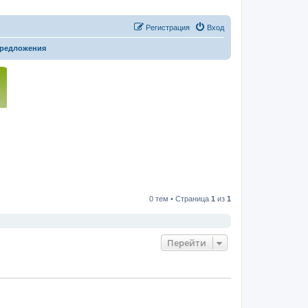
Регистрация
Вход
предложения
0 тем • Страница
1
из
1
Перейти