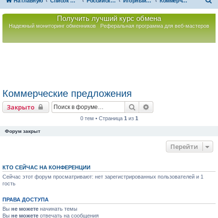
П
На главную
Список форумов
Российская Ассоциация Развития Игорного Бизнеса
Игорный бизнес зарубежом
Коммерческие предложения
о
Получить лучший курс обмена
и
Надежный мониторинг обменников
Реферальная программа для веб-мастеров
с
к
Коммерческие предложения
Поиск
Расширенный поиск
Закрыто
0 тем • Страница
1
из
1
Форум закрыт
Перейти
КТО СЕЙЧАС НА КОНФЕРЕНЦИИ
Сейчас этот форум просматривают: нет зарегистрированных пользователей и 1
гость
ПРАВА ДОСТУПА
Вы
не можете
начинать темы
Вы
не можете
отвечать на сообщения