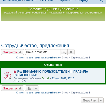
П
На главную
Список форумов
Российская Ассоциация Развития Игорного Бизнеса
Букмекерство
Сотрудничество, предложения
о
Получить лучший курс обмена
и
Надежный мониторинг обменников
Реферальная программа для веб-мастеров
с
к
Сотрудничество, предложения
Поиск
Расширенный поиск
Закрыто
Отметить все темы как прочтённые
• 0 тем • Страница
1
из
1
Объявления
Re: ВНИМАНИЮ ПОЛЬЗОВАТЕЛЕЙ!!! ПРАВИЛА
РАЗМЕЩЕНИЯ!
Последнее сообщение
Guzel
«
12 мар 2011, 17:10
Ответы:
9
Закрыто
Отметить все темы как прочтённые
• 0 тем • Страница
1
из
1
Перейти