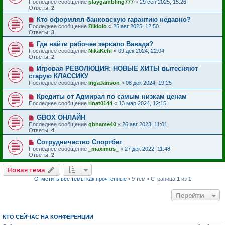
Последнее сообщение
playgambling777
«
29 сен 2025, 15:26
Ответы:
2
Кто оформлял банковскую гарантию недавно?
Последнее сообщение
Bikiolo
«
25 авг 2025, 12:50
Ответы:
3
Где найти рабочее зеркало Вавада?
Последнее сообщение
NikaKehl
«
09 дек 2024, 22:04
Ответы:
2
Игровая РЕВОЛЮЦИЯ: НОВЫЕ ХИТЫ вытесняют
старую КЛАССИКУ
Последнее сообщение
IngaJanson
«
08 дек 2024, 19:25
Кредиты от Адмирал по самым низкам ценам
Последнее сообщение
rinat0144
«
13 мар 2024, 12:15
GBOX ОНЛАЙН
Последнее сообщение
gbname40
«
26 авг 2023, 11:01
Ответы:
4
Сотрудничество Спортбет
Последнее сообщение
_maximus_
«
27 дек 2022, 11:48
Ответы:
2
Новая тема
Отметить все темы как прочтённые
• 9 тем • Страница
1
из
1
Перейти
КТО СЕЙЧАС НА КОНФЕРЕНЦИИ