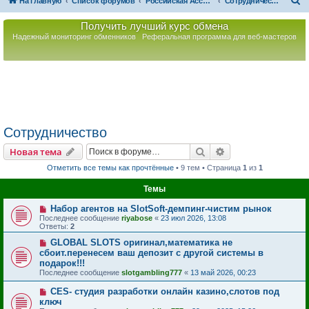
П
На главную
Список форумов
Российская Ассоциация Развития Игорного Бизнеса
Сотрудничество
о
Получить лучший курс обмена
и
Надежный мониторинг обменников
Реферальная программа для веб-мастеров
с
к
Сотрудничество
Поиск
Расширенный пои
Новая тема
Отметить все темы как прочтённые
• 9 тем • Страница
1
из
1
Темы
Набор агентов на SlotSoft-демпинг-чистим рынок
Последнее сообщение
riyabose
«
23 июл 2026, 13:08
Ответы:
2
GLOBAL SLOTS оригинал,математика не
сбоит.перенесем ваш депозит с другой системы в
подарок!!!
Последнее сообщение
slotgambling777
«
13 май 2026, 00:23
СES- студия разработки онлайн казино,слотов под
ключ