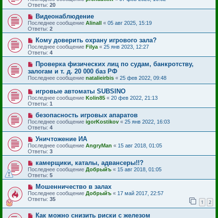
Ответы:
20
Видеонаблюдение
Последнее сообщение
Alinall
«
05 авг 2025, 15:19
Ответы:
2
Кому доверить охрану игрового зала?
Последнее сообщение
Filya
«
25 янв 2023, 12:27
Ответы:
4
Проверка физических лиц по судам, банкротству,
залогам и т. д. 20 000 баз РФ
Последнее сообщение
natalieirbis
«
25 фев 2022, 09:48
игровые автоматы SUBSINO
Последнее сообщение
Kolin85
«
20 фев 2022, 21:13
Ответы:
1
безопасность игровых апаратов
Последнее сообщение
igorKostikov
«
25 янв 2022, 16:03
Ответы:
4
Уничтожение ИА
Последнее сообщение
AngryMan
«
15 авг 2018, 01:05
Ответы:
3
камерщики, каталы, адвансеры!!?
Последнее сообщение
Добрыйъ
«
15 авг 2018, 01:05
Ответы:
5
Мошенничество в залах
Последнее сообщение
Добрыйъ
«
17 май 2017, 22:57
Ответы:
35
1
2
Как можно снизить риски с железом