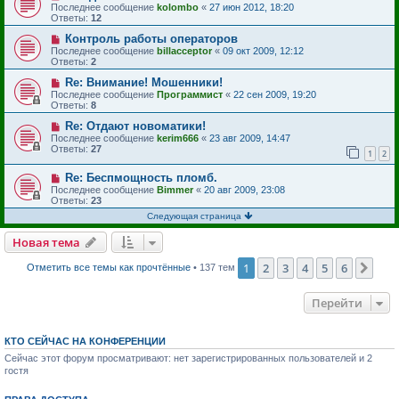
Последнее сообщение
kolombo
«
27 июн 2012, 18:20
Ответы:
12
Контроль работы операторов
Последнее сообщение
billacceptor
«
09 окт 2009, 12:12
Ответы:
2
Re: Внимание! Мошенники!
Последнее сообщение
Программист
«
22 сен 2009, 19:20
Ответы:
8
Re: Отдают новоматики!
Последнее сообщение
kerim666
«
23 авг 2009, 14:47
Ответы:
27
1
2
Re: Беспмощность пломб.
Последнее сообщение
Bimmer
«
20 авг 2009, 23:08
Ответы:
23
Следующая страница
Новая тема
1
2
3
4
5
6
Сле
Отметить все темы как прочтённые
• 137 тем
Перейти
КТО СЕЙЧАС НА КОНФЕРЕНЦИИ
Сейчас этот форум просматривают: нет зарегистрированных пользователей и 2
гостя