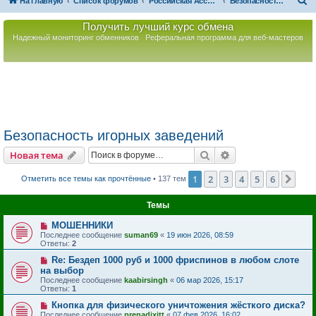
П
На главную
Список форумов
Российская Ассоциация Развития Игорного Бизнеса
Безопасность игорных заведений
о
Получить лучший курс обмена
и
Надежный мониторинг обменников
Реферальная программа для веб-мастеров
с
к
Безопасность игорных заведений
Поиск
Расширенный пои
Новая тема
1
2
3
4
5
6
Сле
Отметить все темы как прочтённые
• 137 тем
Темы
МОШЕННИКИ
Последнее сообщение
suman69
«
19 июн 2026, 08:59
Ответы:
2
Re: Бездеп 1000 руб и 1000 фриспинов в любом слоте
на выбор
Последнее сообщение
kaabirsingh
«
06 мар 2026, 15:17
Ответы:
1
Кнопка для физического уничтожения жёсткого диска?
Последнее сообщение
prenadixitt
«
07 фев 2026, 16:02