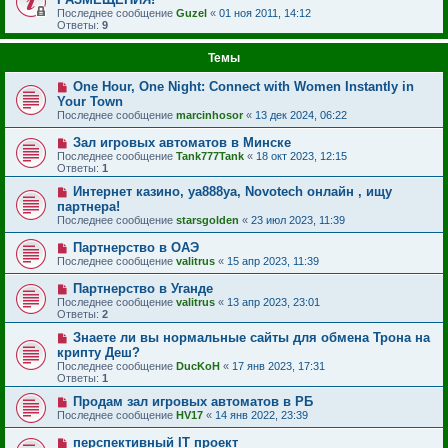
Последнее сообщение
Guzel
«
01 ноя 2011, 14:12
Ответы:
9
Темы
One Hour, One Night: Connect with Women Instantly in
Your Town
Последнее сообщение
marcinhosor
«
13 дек 2024, 06:22
Зал игровых автоматов в Минске
Последнее сообщение
Tank777Tank
«
18 окт 2023, 12:15
Ответы:
1
Интернет казино, ya888ya, Novotech онлайн , ищу
партнера!
Последнее сообщение
starsgolden
«
23 июл 2023, 11:39
Партнерство в ОАЭ
Последнее сообщение
valitrus
«
15 апр 2023, 11:39
Партнерство в Уганде
Последнее сообщение
valitrus
«
13 апр 2023, 23:01
Ответы:
2
Знаете ли вы нормальные сайты для обмена Трона на
крипту Деш?
Последнее сообщение
DucKoH
«
17 янв 2023, 17:31
Ответы:
1
Продам зал игровых автоматов в РБ
Последнее сообщение
HV17
«
14 янв 2022, 23:39
перспективный IT проект