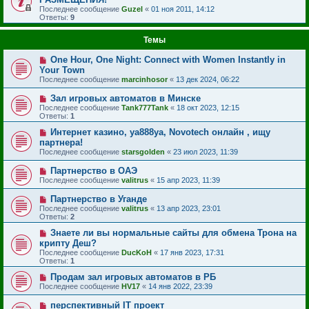
Последнее сообщение
Guzel
«
01 ноя 2011, 14:12
Ответы:
9
Темы
One Hour, One Night: Connect with Women Instantly in
Your Town
Последнее сообщение
marcinhosor
«
13 дек 2024, 06:22
Зал игровых автоматов в Минске
Последнее сообщение
Tank777Tank
«
18 окт 2023, 12:15
Ответы:
1
Интернет казино, ya888ya, Novotech онлайн , ищу
партнера!
Последнее сообщение
starsgolden
«
23 июл 2023, 11:39
Партнерство в ОАЭ
Последнее сообщение
valitrus
«
15 апр 2023, 11:39
Партнерство в Уганде
Последнее сообщение
valitrus
«
13 апр 2023, 23:01
Ответы:
2
Знаете ли вы нормальные сайты для обмена Трона на
крипту Деш?
Последнее сообщение
DucKoH
«
17 янв 2023, 17:31
Ответы:
1
Продам зал игровых автоматов в РБ
Последнее сообщение
HV17
«
14 янв 2022, 23:39
перспективный IT проект