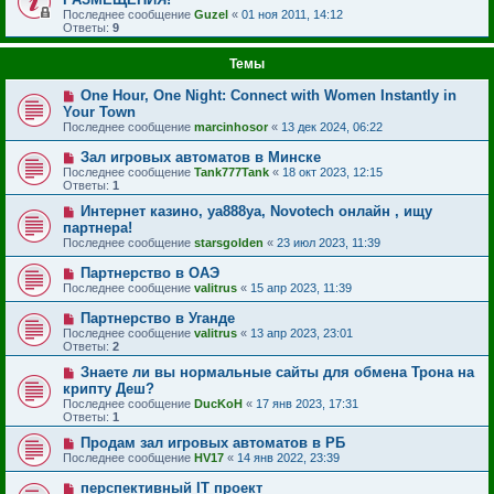
Последнее сообщение
Guzel
«
01 ноя 2011, 14:12
Ответы:
9
Темы
One Hour, One Night: Connect with Women Instantly in
Your Town
Последнее сообщение
marcinhosor
«
13 дек 2024, 06:22
Зал игровых автоматов в Минске
Последнее сообщение
Tank777Tank
«
18 окт 2023, 12:15
Ответы:
1
Интернет казино, ya888ya, Novotech онлайн , ищу
партнера!
Последнее сообщение
starsgolden
«
23 июл 2023, 11:39
Партнерство в ОАЭ
Последнее сообщение
valitrus
«
15 апр 2023, 11:39
Партнерство в Уганде
Последнее сообщение
valitrus
«
13 апр 2023, 23:01
Ответы:
2
Знаете ли вы нормальные сайты для обмена Трона на
крипту Деш?
Последнее сообщение
DucKoH
«
17 янв 2023, 17:31
Ответы:
1
Продам зал игровых автоматов в РБ
Последнее сообщение
HV17
«
14 янв 2022, 23:39
перспективный IT проект