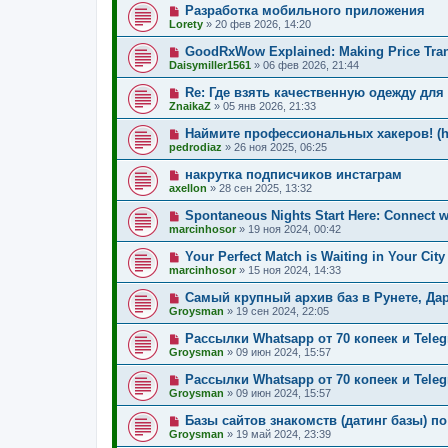
Разработка мобильного приложения
Lorety
»
20 фев 2026, 14:20
GoodRxWow Explained: Making Price Tra
Daisymiller1561
»
06 фев 2026, 21:44
Re: Где взять качественную одежду для
ZnaikaZ
»
05 янв 2026, 21:33
Наймите профессиональных хакеров! (htt
pedrodiaz
»
26 ноя 2025, 06:25
накрутка подписчиков инстаграм
axellon
»
28 сен 2025, 13:32
Spontaneous Nights Start Here: Connect wi
marcinhosor
»
19 ноя 2024, 00:42
Your Perfect Match is Waiting in Your City
marcinhosor
»
15 ноя 2024, 14:33
Самый крупный архив баз в Рунете, Да
Groysman
»
19 сен 2024, 22:05
Рассылки Whatsapp от 70 копеек и Teleg
Groysman
»
09 июн 2024, 15:57
Рассылки Whatsapp от 70 копеек и Teleg
Groysman
»
09 июн 2024, 15:57
Базы сайтов знакомств (датинг базы) по
Groysman
»
19 май 2024, 23:39