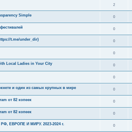
2
nsparency Simple
0
 фестивалей
0
ps://t.me/under_dir)
0
0
th Local Ladies in Your City
0
0
ркнете и один из самых крупных в мире
0
ram от 82 копеек
0
ram от 82 копеек
0
 РФ, ЕВРОПЕ И МИРУ. 2023-2024 г.
0