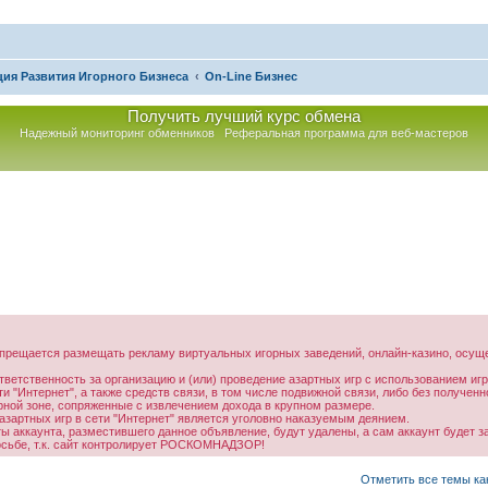
ия Развития Игорного Бизнеса
On-Line Бизнес
Получить лучший курс обмена
Надежный мониторинг обменников
Реферальная программа для веб-мастеров
прещается размещать рекламу виртуальных игорных заведений, онлайн-казино, осуще
тветственность за организацию и (или) проведение азартных игр с использованием иг
 "Интернет", а также средств связи, в том числе подвижной связи, либо без получе
орной зоне, сопряженные с извлечением дохода в крупном размере.
зартных игр в сети "Интернет" является уголовно наказуемым деянием.
аккаунта, разместившего данное объявление, будут удалены, а сам аккаунт будет з
осьбе, т.к. сайт контролирует РОСКОМНАДЗОР!
асширенный поиск
Отметить все темы ка