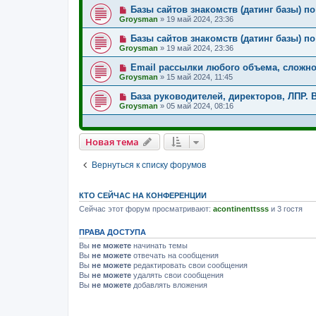
Базы сайтов знакомств (датинг базы) по
Groysman
»
19 май 2024, 23:36
Базы сайтов знакомств (датинг базы) по
Groysman
»
19 май 2024, 23:36
Email рассылки любого объема, сложно
Groysman
»
15 май 2024, 11:45
База руководителей, директоров, ЛПР. Вс
Groysman
»
05 май 2024, 08:16
Новая тема
Вернуться к списку форумов
КТО СЕЙЧАС НА КОНФЕРЕНЦИИ
Сейчас этот форум просматривают:
acontinenttsss
и 3 гостя
ПРАВА ДОСТУПА
Вы
не можете
начинать темы
Вы
не можете
отвечать на сообщения
Вы
не можете
редактировать свои сообщения
Вы
не можете
удалять свои сообщения
Вы
не можете
добавлять вложения