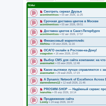
ТЕМЫ
Смотреть сериал Друзья
acontinenttsss
»
03 авг 2026, 11:25
Срочная доставка цветов в Москве
acontinenttsss
»
03 авг 2026, 09:51
Доставка цветов в Санкт-Петербурге
acontinenttsss
»
02 авг 2026, 17:57
Финансовый маркетплейс
Aleftina
»
04 июл 2026, 11:16
ОСАГО онлайн в Ростове-на-Дону!
osagodon
»
16 июн 2026, 23:43
Выбор CMS для сайта компании: на что
avanmarket
»
03 июн 2026, 12:48
Какие вытяжки лучше справляются с з
avanmarket
»
29 май 2026, 17:23
A Dynamic Network of Excellence Across D
darrendemers12
»
12 май 2026, 21:46
PROSMM-SHOP — Надёжный сервис прод
ivanuhka
»
05 апр 2026, 10:14
Продвижение сайта
Lorety
»
24 мар 2026, 16:47