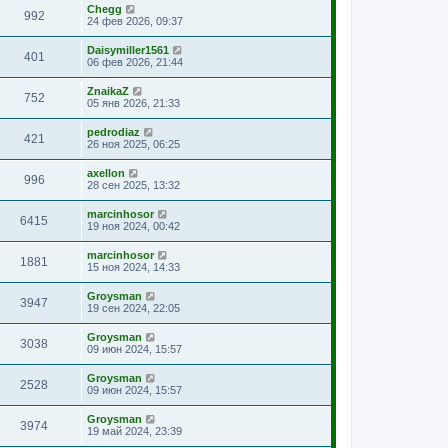
Chegg
992
24 фев 2026, 09:37
Daisymiller1561
401
06 фев 2026, 21:44
ZnaikaZ
752
05 янв 2026, 21:33
pedrodiaz
421
26 ноя 2025, 06:25
axellon
996
28 сен 2025, 13:32
marcinhosor
6415
19 ноя 2024, 00:42
marcinhosor
1881
15 ноя 2024, 14:33
Groysman
3947
19 сен 2024, 22:05
Groysman
3038
09 июн 2024, 15:57
Groysman
2528
09 июн 2024, 15:57
Groysman
3974
19 май 2024, 23:39