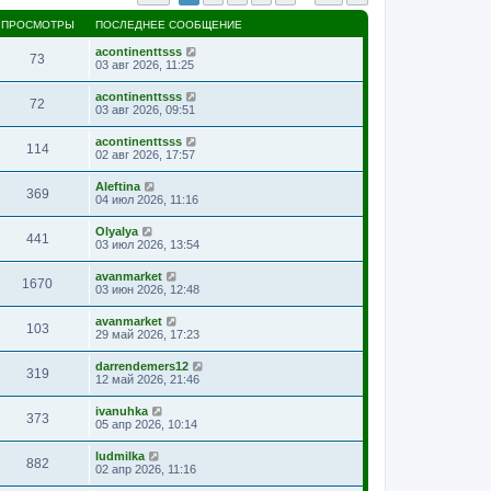
ПРОСМОТРЫ
ПОСЛЕДНЕЕ СООБЩЕНИЕ
acontinenttsss
73
03 авг 2026, 11:25
acontinenttsss
72
03 авг 2026, 09:51
acontinenttsss
114
02 авг 2026, 17:57
Aleftina
369
04 июл 2026, 11:16
Olyalya
441
03 июл 2026, 13:54
avanmarket
1670
03 июн 2026, 12:48
avanmarket
103
29 май 2026, 17:23
darrendemers12
319
12 май 2026, 21:46
ivanuhka
373
05 апр 2026, 10:14
ludmilka
882
02 апр 2026, 11:16