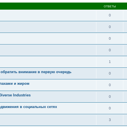
ОТВЕТЫ
0
0
0
0
1
 обратить внимание в первую очередь
0
апахами и жиром
0
iverse Industries
0
вижения в социальных сетях
0
3