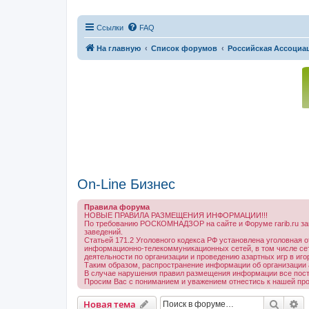
Ссылки
FAQ
На главную
Список форумов
Российская Ассоциац
On-Line Бизнес
Правила форума
НОВЫЕ ПРАВИЛА РАЗМЕЩЕНИЯ ИНФОРМАЦИИ!!!
По требованию РОСКОМНАДЗОР на сайте и Форуме rarib.ru за
заведений.
Статьей 171.2 Уголовного кодекса РФ установлена уголовная о
информационно-телекоммуникационных сетей, в том числе сети
деятельности по организации и проведению азартных игр в иг
Таким образом, распространение информации об организации а
В случае нарушения правил размещения информации все посты 
Просим Вас с пониманием и уважением отнестись к нашей пр
Поиск
Р
Новая тема