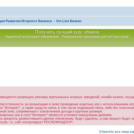
ия Развития Игорного Бизнеса
On-Line Бизнес
Получить лучший курс обмена
Надежный мониторинг обменников
Реферальная программа для веб-мастеров
прещается размещать рекламу виртуальных игорных заведений, онлайн-казино, осуще
тветственность за организацию и (или) проведение азартных игр с использованием иг
 "Интернет", а также средств связи, в том числе подвижной связи, либо без получе
орной зоне, сопряженные с извлечением дохода в крупном размере.
зартных игр в сети "Интернет" является уголовно наказуемым деянием.
аккаунта, разместившего данное объявление, будут удалены, а сам аккаунт будет з
осьбе, т.к. сайт контролирует РОСКОМНАДЗОР!
асширенный поиск
Отметить все темы ка