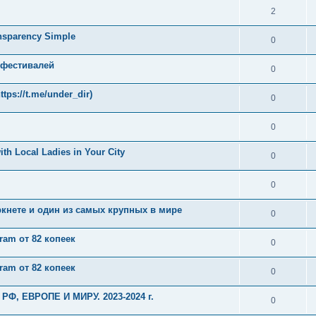
2
nsparency Simple
0
 фестивалей
0
ps://t.me/under_dir)
0
0
th Local Ladies in Your City
0
0
ркнете и один из самых крупных в мире
0
ram от 82 копеек
0
ram от 82 копеек
0
 РФ, ЕВРОПЕ И МИРУ. 2023-2024 г.
0