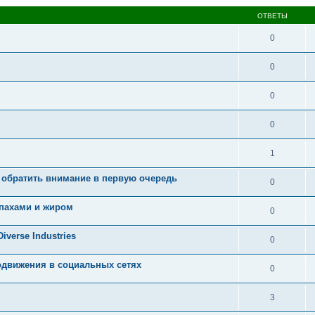
ОТВЕТЫ
0
0
0
0
1
 обратить внимание в первую очередь
0
апахами и жиром
0
iverse Industries
0
вижения в социальных сетях
0
3