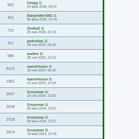
Chegg
992
24 фев 2026, 09:37
Daisymiller1561
401
06 фев 2026, 21:44
ZnaikaZ
752
05 янв 2026, 21:33
pedrodiaz
421
26 ноя 2025, 06:25
axellon
996
28 сен 2025, 13:32
marcinhosor
6415
19 ноя 2024, 00:42
marcinhosor
1881
15 ноя 2024, 14:33
Groysman
3947
19 сен 2024, 22:05
Groysman
3038
09 июн 2024, 15:57
Groysman
2528
09 июн 2024, 15:57
Groysman
3974
19 май 2024, 23:39