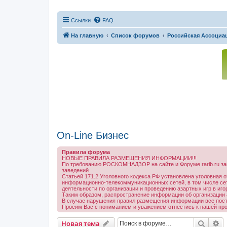
Ссылки
FAQ
На главную
Список форумов
Российская Ассоциац
On-Line Бизнес
Правила форума
НОВЫЕ ПРАВИЛА РАЗМЕЩЕНИЯ ИНФОРМАЦИИ!!!
По требованию РОСКОМНАДЗОР на сайте и Форуме rarib.ru за
заведений.
Статьей 171.2 Уголовного кодекса РФ установлена уголовная о
информационно-телекоммуникационных сетей, в том числе сети
деятельности по организации и проведению азартных игр в иг
Таким образом, распространение информации об организации а
В случае нарушения правил размещения информации все посты 
Просим Вас с пониманием и уважением отнестись к нашей пр
Поиск
Р
Новая тема