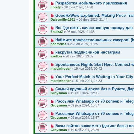
Разработка мобильного приложения
Lorety
»
20 фев 2026, 14:20
GoodRxWow Explained: Making Price Tra
Daisymiller1561
»
06 фев 2026, 21:44
Re: Где взять качественную одежду для
ZnaikaZ
»
05 янв 2026, 21:33
Наймите профессиональных хакеров! (htt
pedrodiaz
»
26 ноя 2025, 06:25
накрутка подписчиков инстаграм
axellon
»
28 сен 2025, 13:32
Spontaneous Nights Start Here: Connect wi
marcinhosor
»
19 ноя 2024, 00:42
Your Perfect Match is Waiting in Your City
marcinhosor
»
15 ноя 2024, 14:33
Самый крупный архив баз в Рунете, Да
Groysman
»
19 сен 2024, 22:05
Рассылки Whatsapp от 70 копеек и Teleg
Groysman
»
09 июн 2024, 15:57
Рассылки Whatsapp от 70 копеек и Teleg
Groysman
»
09 июн 2024, 15:57
Базы сайтов знакомств (датинг базы) по
Groysman
»
19 май 2024, 23:39