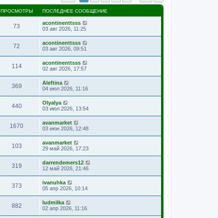
ПРОСМОТРЫ
ПОСЛЕДНЕЕ СООБЩЕНИЕ
acontinenttsss
73
03 авг 2026, 11:25
acontinenttsss
72
03 авг 2026, 09:51
acontinenttsss
114
02 авг 2026, 17:57
Aleftina
369
04 июл 2026, 11:16
Olyalya
440
03 июл 2026, 13:54
avanmarket
1670
03 июн 2026, 12:48
avanmarket
103
29 май 2026, 17:23
darrendemers12
319
12 май 2026, 21:46
ivanuhka
373
05 апр 2026, 10:14
ludmilka
882
02 апр 2026, 11:16