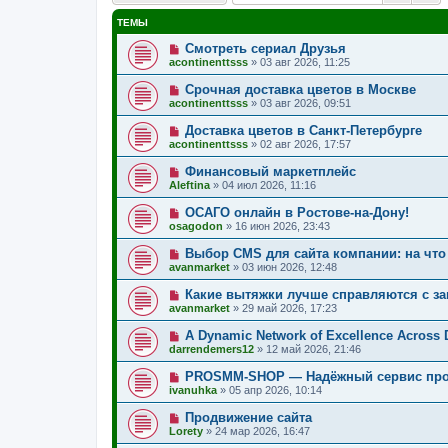
ТЕМЫ
Смотреть сериал Друзья
acontinenttsss
»
03 авг 2026, 11:25
Срочная доставка цветов в Москве
acontinenttsss
»
03 авг 2026, 09:51
Доставка цветов в Санкт-Петербурге
acontinenttsss
»
02 авг 2026, 17:57
Финансовый маркетплейс
Aleftina
»
04 июл 2026, 11:16
ОСАГО онлайн в Ростове-на-Дону!
osagodon
»
16 июн 2026, 23:43
Выбор CMS для сайта компании: на что
avanmarket
»
03 июн 2026, 12:48
Какие вытяжки лучше справляются с з
avanmarket
»
29 май 2026, 17:23
A Dynamic Network of Excellence Across D
darrendemers12
»
12 май 2026, 21:46
PROSMM-SHOP — Надёжный сервис прод
ivanuhka
»
05 апр 2026, 10:14
Продвижение сайта
Lorety
»
24 мар 2026, 16:47