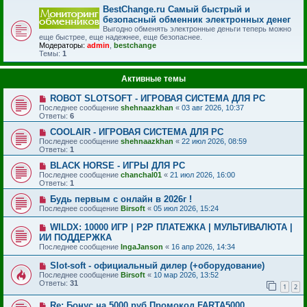
BestChange.ru Самый быстрый и
безопасный обменник электронных денег
Выгодно обменять электронные деньги теперь можно
еще быстрее, еще надежнее, еще безопаснее.
Модераторы:
admin
,
bestchange
Темы:
1
Активные темы
ROBOT SLOTSOFT - ИГРОВАЯ СИСТЕМА ДЛЯ PC
Последнее сообщение
shehnaazkhan
«
03 авг 2026, 10:37
Ответы:
6
COOLAIR - ИГРОВАЯ СИСТЕМА ДЛЯ PC
Последнее сообщение
shehnaazkhan
«
22 июл 2026, 08:59
Ответы:
1
BLACK HORSE - ИГРЫ ДЛЯ PC
Последнее сообщение
chanchal01
«
21 июл 2026, 16:00
Ответы:
1
Будь первым с онлайн в 2026г !
Последнее сообщение
Birsoft
«
05 июл 2026, 15:24
WILDX: 10000 ИГР | P2P ПЛАТЕЖКА | МУЛЬТИВАЛЮТА |
ИИ ПОДДЕРЖКА
Последнее сообщение
IngaJanson
«
16 апр 2026, 14:34
Slot-soft - официальный дилер (+оборудование)
Последнее сообщение
Birsoft
«
10 мар 2026, 13:52
Ответы:
31
1
2
Re: Бонус на 5000 руб Промокод FARTA5000