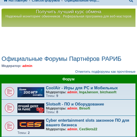
П
На главную
Список форумов
Официальные Форумы Партнёров РАРИБ
о
Получить лучший курс обмена
и
Надежный мониторинг обменников
Реферальная программа для веб-мастеров
с
к
Официальные Форумы Партнёров РАРИБ
Модератор:
admin
Отметить подфорумы как прочтённые
Форум
CoolAir - Игры для PC и Мобильных
Модераторы:
admin
,
IngaJanson
,
birzhasoft
Темы:
9
Slotsoft - ПО и Оборудование
Модераторы:
admin
,
Birsoft
Темы:
8
Cyber entertainment slots законное ПО для
вашего бизнеса
Модераторы:
admin
,
CesSlots22
Темы:
2