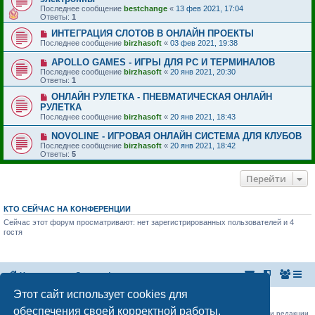
Последнее сообщение
bestchange
«
13 фев 2021, 17:04
Ответы:
1
ИНТЕГРАЦИЯ СЛОТОВ В ОНЛАЙН ПРОЕКТЫ
Последнее сообщение
birzhasoft
«
03 фев 2021, 19:38
APOLLO GAMES - ИГРЫ ДЛЯ PC И ТЕРМИНАЛОВ
Последнее сообщение
birzhasoft
«
20 янв 2021, 20:30
Ответы:
1
ОНЛАЙН РУЛЕТКА - ПНЕВМАТИЧЕСКАЯ ОНЛАЙН
РУЛЕТКА
Последнее сообщение
birzhasoft
«
20 янв 2021, 18:43
NOVOLINE - ИГРОВАЯ ОНЛАЙН СИСТЕМА ДЛЯ КЛУБОВ
Последнее сообщение
birzhasoft
«
20 янв 2021, 18:42
Ответы:
5
Перейти
КТО СЕЙЧАС НА КОНФЕРЕНЦИИ
Сейчас этот форум просматривают: нет зарегистрированных пользователей и 4
гостя
На главную
Список форумов
Этот сайт использует cookies для
Российская Ассоциация Развития Игорного Бизнеса
Эл. почта:
admin@rarib.ru
office@rarib.ru
обеспечения своей корректной работы.
использование материалов сайта возможно только при письменном согласии редакции